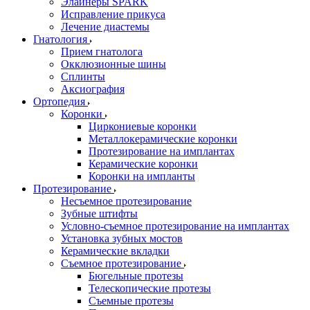
Элайнеры SPARK
Исправление прикуса
Лечение диастемы
Гнатология
Прием гнатолога
Окклюзионные шины
Сплинты
Аксиография
Ортопедия
Коронки
Циркониевые коронки
Металлокерамические коронки
Протезирование на имплантах
Керамические коронки
Коронки на импланты
Протезирование
Несъемное протезирование
Зубные штифты
Условно-съемное протезирование на имплантах
Установка зубных мостов
Керамические вкладки
Съемное протезирование
Бюгельные протезы
Телескопические протезы
Съемные протезы