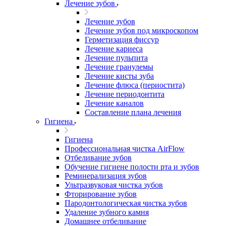
Лечение зубов
Лечение зубов
Лечение зубов под микроскопом
Герметизация фиссур
Лечение кариеса
Лечение пульпита
Лечение гранулемы
Лечение кисты зуба
Лечение флюса (периостита)
Лечение периодонтита
Лечение каналов
Составление плана лечения
Гигиена
Гигиена
Профессиональная чистка AirFlow
Отбеливание зубов
Обучение гигиене полости рта и зубов
Реминерализация зубов
Ультразвуковая чистка зубов
Фторирование зубов
Пародонтологическая чистка зубов
Удаление зубного камня
Домашнее отбеливание