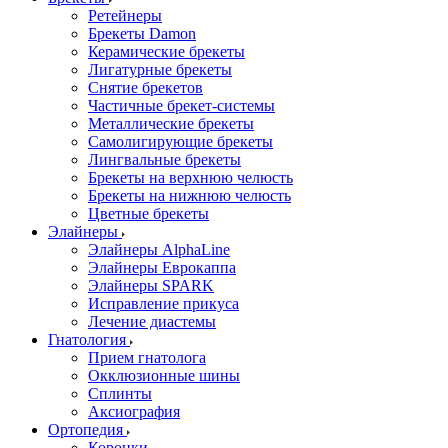
Ретейнеры
Брекеты Damon
Керамические брекеты
Лигатурные брекеты
Снятие брекетов
Частичные брекет-системы
Металлические брекеты
Самолигирующие брекеты
Лингвальные брекеты
Брекеты на верхнюю челюсть
Брекеты на нижнюю челюсть
Цветные брекеты
Элайнеры
Элайнеры AlphaLine
Элайнеры Еврокаппа
Элайнеры SPARK
Исправление прикуса
Лечение диастемы
Гнатология
Прием гнатолога
Окклюзионные шины
Сплинты
Аксиография
Ортопедия
Коронки