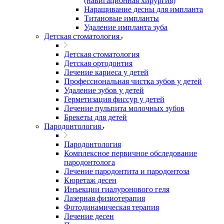
(навигационная хирургия)
Наращивание десны для импланта
Титановые импланты
Удаление импланта зуба
Детская стоматология
Детская стоматология
Детская ортодонтия
Лечение кариеса у детей
Профессиональная чистка зубов у детей
Удаление зубов у детей
Герметизация фиссур у детей
Лечение пульпита молочных зубов
Брекеты для детей
Пародонтология
Пародонтология
Комплексное первичное обследование
пародонтолога
Лечение пародонтита и пародонтоза
Кюретаж десен
Инъекции гиалуронового геля
Лазерная физиотерапия
Фотодинамическая терапия
Лечение десен