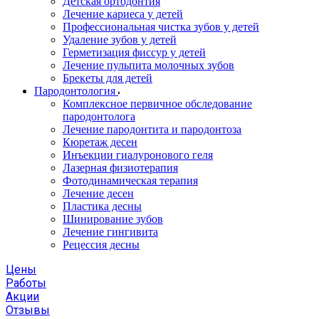
Детская ортодонтия
Лечение кариеса у детей
Профессиональная чистка зубов у детей
Удаление зубов у детей
Герметизация фиссур у детей
Лечение пульпита молочных зубов
Брекеты для детей
Пародонтология
Комплексное первичное обследование
пародонтолога
Лечение пародонтита и пародонтоза
Кюретаж десен
Инъекции гиалуронового геля
Лазерная физиотерапия
Фотодинамическая терапия
Лечение десен
Пластика десны
Шинирование зубов
Лечение гингивита
Рецессия десны
Цены
Работы
Акции
Отзывы