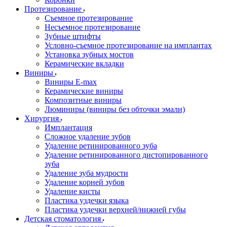
Протезирование
Съемное протезирование
Несъемное протезирование
Зубные штифты
Условно-съемное протезирование на имплантах
Установка зубных мостов
Керамические вкладки
Виниры
Виниры E-max
Керамические виниры
Композитные виниры
Люминиры (виниры без обточки эмали)
Хирургия
Имплантация
Сложное удаление зубов
Удаление ретинированного зуба
Удаление ретинированного дистопированного
зуба
Удаление зуба мудрости
Удаление корней зубов
Удаление кисты
Пластика уздечки языка
Пластика уздечки верхней/нижней губы
Детская стоматология