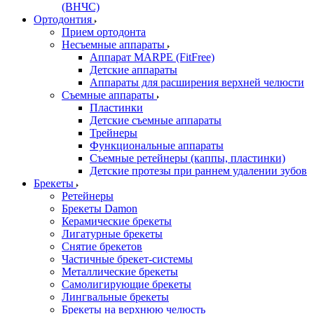
(ВНЧС)
Ортодонтия
Прием ортодонта
Несъемные аппараты
Аппарат MARPE (FitFree)
Детские аппараты
Аппараты для расширения верхней челюсти
Съемные аппараты
Пластинки
Детские съемные аппараты
Трейнеры
Функциональные аппараты
Съемные ретейнеры (каппы, пластинки)
Детские протезы при раннем удалении зубов
Брекеты
Ретейнеры
Брекеты Damon
Керамические брекеты
Лигатурные брекеты
Снятие брекетов
Частичные брекет-системы
Металлические брекеты
Самолигирующие брекеты
Лингвальные брекеты
Брекеты на верхнюю челюсть