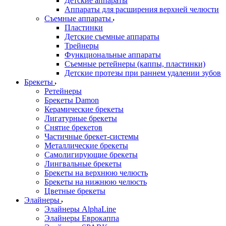
Детские аппараты
Аппараты для расширения верхней челюсти
Съемные аппараты
Пластинки
Детские съемные аппараты
Трейнеры
Функциональные аппараты
Съемные ретейнеры (каппы, пластинки)
Детские протезы при раннем удалении зубов
Брекеты
Ретейнеры
Брекеты Damon
Керамические брекеты
Лигатурные брекеты
Снятие брекетов
Частичные брекет-системы
Металлические брекеты
Самолигирующие брекеты
Лингвальные брекеты
Брекеты на верхнюю челюсть
Брекеты на нижнюю челюсть
Цветные брекеты
Элайнеры
Элайнеры AlphaLine
Элайнеры Еврокаппа