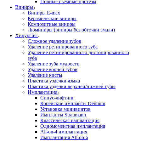
Полные съемные протезы
Виниры
Виниры E-max
Керамические виниры
Композитные виниры
Люминиры (виниры без обточки эмали)
Хирургия
Сложное удаление зубов
Удаление ретинированного зуба
Удаление ретинированного дистопированного
зуба
Удаление зуба мудрости
Удаление корней зубов
Удаление кисты
Пластика уздечки языка
Пластика уздечки верхней/нижней губы
Имплантация
Синус-лифтинг
Корейские импланты Dentium
Установка минивинтов
Импланты Straumann
Классическая имплантация
Одномоментная имплантация
All-on-4 имплантация
Имплантация All-on-6