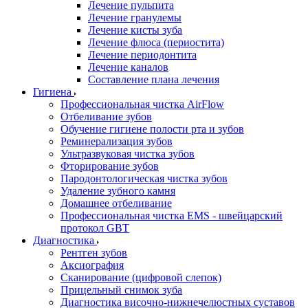
Лечение пульпита
Лечение гранулемы
Лечение кисты зуба
Лечение флюса (периостита)
Лечение периодонтита
Лечение каналов
Составление плана лечения
Гигиена
Профессиональная чистка AirFlow
Отбеливание зубов
Обучение гигиене полости рта и зубов
Реминерализация зубов
Ультразвуковая чистка зубов
Фторирование зубов
Пародонтологическая чистка зубов
Удаление зубного камня
Домашнее отбеливание
Профессиональная чистка EMS - швейцарский
протокол GBT
Диагностика
Рентген зубов
Аксиография
Сканирование (цифровой слепок)
Прицельный снимок зуба
Диагностика височно-нижнечелюстных суставов