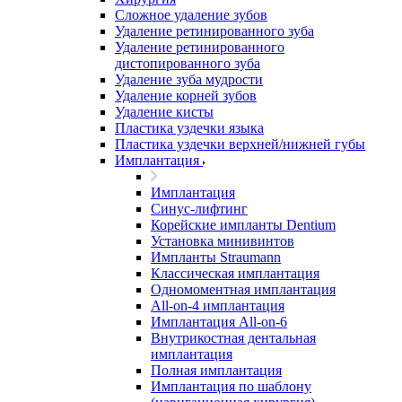
Сложное удаление зубов
Удаление ретинированного зуба
Удаление ретинированного
дистопированного зуба
Удаление зуба мудрости
Удаление корней зубов
Удаление кисты
Пластика уздечки языка
Пластика уздечки верхней/нижней губы
Имплантация
Имплантация
Синус-лифтинг
Корейские импланты Dentium
Установка минивинтов
Импланты Straumann
Классическая имплантация
Одномоментная имплантация
All-on-4 имплантация
Имплантация All-on-6
Внутрикостная дентальная
имплантация
Полная имплантация
Имплантация по шаблону