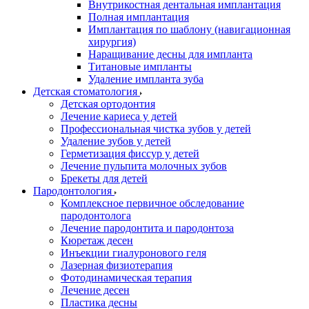
Внутрикостная дентальная имплантация
Полная имплантация
Имплантация по шаблону (навигационная
хирургия)
Наращивание десны для импланта
Титановые импланты
Удаление импланта зуба
Детская стоматология
Детская ортодонтия
Лечение кариеса у детей
Профессиональная чистка зубов у детей
Удаление зубов у детей
Герметизация фиссур у детей
Лечение пульпита молочных зубов
Брекеты для детей
Пародонтология
Комплексное первичное обследование
пародонтолога
Лечение пародонтита и пародонтоза
Кюретаж десен
Инъекции гиалуронового геля
Лазерная физиотерапия
Фотодинамическая терапия
Лечение десен
Пластика десны