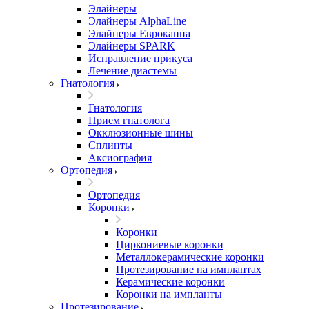
Элайнеры
Элайнеры AlphaLine
Элайнеры Еврокаппа
Элайнеры SPARK
Исправление прикуса
Лечение диастемы
Гнатология
Гнатология
Прием гнатолога
Окклюзионные шины
Сплинты
Аксиография
Ортопедия
Ортопедия
Коронки
Коронки
Циркониевые коронки
Металлокерамические коронки
Протезирование на имплантах
Керамические коронки
Коронки на импланты
Протезирование