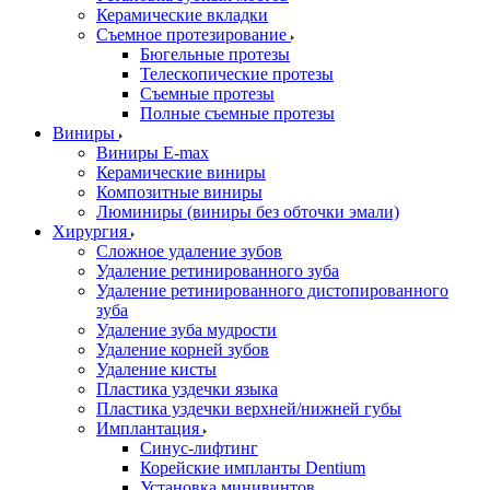
Керамические вкладки
Съемное протезирование
Бюгельные протезы
Телескопические протезы
Съемные протезы
Полные съемные протезы
Виниры
Виниры E-max
Керамические виниры
Композитные виниры
Люминиры (виниры без обточки эмали)
Хирургия
Сложное удаление зубов
Удаление ретинированного зуба
Удаление ретинированного дистопированного
зуба
Удаление зуба мудрости
Удаление корней зубов
Удаление кисты
Пластика уздечки языка
Пластика уздечки верхней/нижней губы
Имплантация
Синус-лифтинг
Корейские импланты Dentium
Установка минивинтов