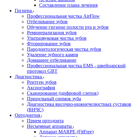
Составление плана лечения
Гигиена
Профессиональная чистка AirFlow
Отбеливание зубов
Обучение гигиене полости рта и зубов
Реминерализация зубов
Ультразвуковая чистка зубов
Фторирование зубов
Пародонтологическая чистка зубов
Удаление зубного камня
Домашнее отбеливание
Профессиональная чистка EMS - швейцарский
протокол GBT
Диагностика
Рентген зубов
Аксиография
Сканирование (цифровой слепок)
Прицельный снимок зуба
Диагностика височно-нижнечелюстных суставов
(ВНЧС)
Ортодонтия
Прием ортодонта
Несъемные аппараты
Аппарат MARPE (FitFree)