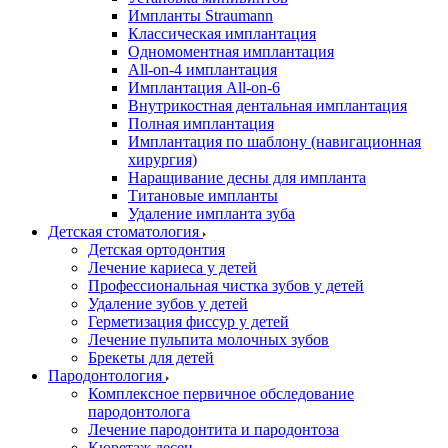
Импланты Straumann
Классическая имплантация
Одномоментная имплантация
All-on-4 имплантация
Имплантация All-on-6
Внутрикостная дентальная имплантация
Полная имплантация
Имплантация по шаблону (навигационная
хирургия)
Наращивание десны для импланта
Титановые импланты
Удаление импланта зуба
Детская стоматология
Детская ортодонтия
Лечение кариеса у детей
Профессиональная чистка зубов у детей
Удаление зубов у детей
Герметизация фиссур у детей
Лечение пульпита молочных зубов
Брекеты для детей
Пародонтология
Комплексное первичное обследование
пародонтолога
Лечение пародонтита и пародонтоза
Кюретаж десен