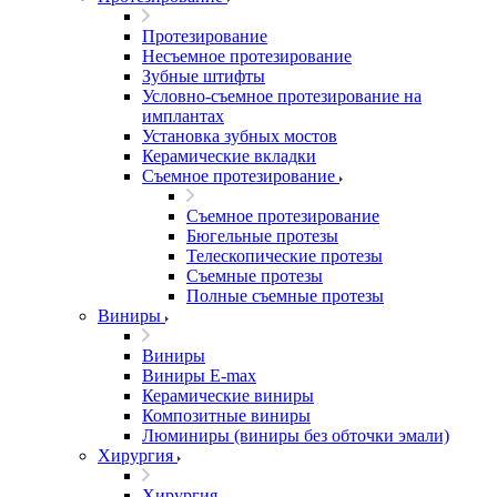
Протезирование
Несъемное протезирование
Зубные штифты
Условно-съемное протезирование на
имплантах
Установка зубных мостов
Керамические вкладки
Съемное протезирование
Съемное протезирование
Бюгельные протезы
Телескопические протезы
Съемные протезы
Полные съемные протезы
Виниры
Виниры
Виниры E-max
Керамические виниры
Композитные виниры
Люминиры (виниры без обточки эмали)
Хирургия
Хирургия