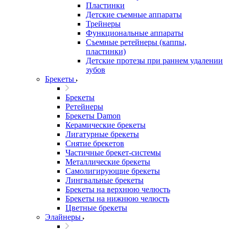
Пластинки
Детские съемные аппараты
Трейнеры
Функциональные аппараты
Съемные ретейнеры (каппы,
пластинки)
Детские протезы при раннем удалении
зубов
Брекеты
Брекеты
Ретейнеры
Брекеты Damon
Керамические брекеты
Лигатурные брекеты
Снятие брекетов
Частичные брекет-системы
Металлические брекеты
Самолигирующие брекеты
Лингвальные брекеты
Брекеты на верхнюю челюсть
Брекеты на нижнюю челюсть
Цветные брекеты
Элайнеры