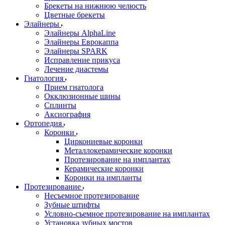
Брекеты на нижнюю челюсть
Цветные брекеты
Элайнеры
Элайнеры AlphaLine
Элайнеры Еврокаппа
Элайнеры SPARK
Исправление прикуса
Лечение диастемы
Гнатология
Прием гнатолога
Окклюзионные шины
Сплинты
Аксиография
Ортопедия
Коронки
Циркониевые коронки
Металлокерамические коронки
Протезирование на имплантах
Керамические коронки
Коронки на импланты
Протезирование
Несъемное протезирование
Зубные штифты
Условно-съемное протезирование на имплантах
Установка зубных мостов