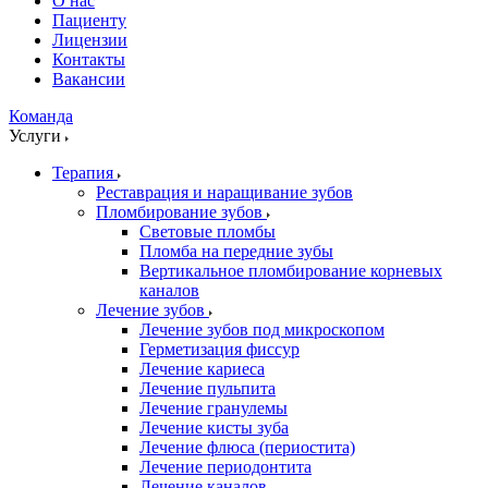
О нас
Пациенту
Лицензии
Контакты
Вакансии
Команда
Услуги
Терапия
Реставрация и наращивание зубов
Пломбирование зубов
Световые пломбы
Пломба на передние зубы
Вертикальное пломбирование корневых
каналов
Лечение зубов
Лечение зубов под микроскопом
Герметизация фиссур
Лечение кариеса
Лечение пульпита
Лечение гранулемы
Лечение кисты зуба
Лечение флюса (периостита)
Лечение периодонтита
Лечение каналов