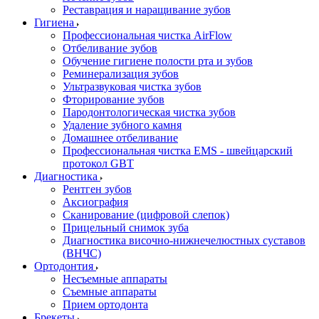
Реставрация и наращивание зубов
Гигиена
Профессиональная чистка AirFlow
Отбеливание зубов
Обучение гигиене полости рта и зубов
Реминерализация зубов
Ультразвуковая чистка зубов
Фторирование зубов
Пародонтологическая чистка зубов
Удаление зубного камня
Домашнее отбеливание
Профессиональная чистка EMS - швейцарский
протокол GBT
Диагностика
Рентген зубов
Аксиография
Сканирование (цифровой слепок)
Прицельный снимок зуба
Диагностика височно-нижнечелюстных суставов
(ВНЧС)
Ортодонтия
Несъемные аппараты
Съемные аппараты
Прием ортодонта
Брекеты