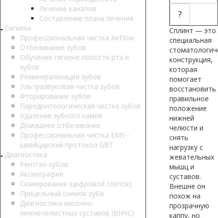
Лечение каналов
?
Составление плана лечения
Гигиена
Сплинт — это
Профессиональная чистка AirFlow
специальная
Отбеливание зубов
стоматологич
Обучение гигиене полости рта и
конструкция,
зубов
которая
Реминерализация зубов
помогает
Ультразвуковая чистка зубов
восстановить
Фторирование зубов
правильное
Пародонтологическая чистка зубов
положение
Удаление зубного камня
нижней
Домашнее отбеливание
челюсти и
Профессиональная чистка EMS -
снять
швейцарский протокол GBT
нагрузку с
Диагностика
жевательных
Рентген зубов
мышц и
Аксиография
суставов.
Сканирование (цифровой слепок)
Внешне он
Прицельный снимок зуба
похож на
Диагностика височно-
прозрачную
нижнечелюстных суставов (ВНЧС)
каппу, но