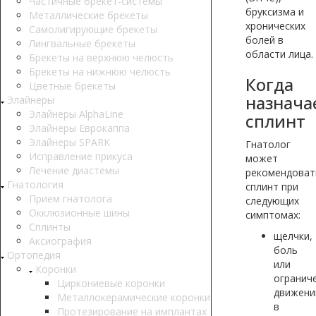
Частичные брекет-системы
бруксизма и
Металлические брекеты
хронических
Самолигирующие брекеты
болей в
Лингвальные брекеты
области лица.
Брекеты на верхнюю челюсть
Брекеты на нижнюю челюсть
Когда
Цветные брекеты
назнача
Элайнеры
Элайнеры AlphaLine
сплинт
Элайнеры Еврокаппа
Элайнеры SPARK
Гнатолог
Исправление прикуса
может
Лечение диастемы
рекомендоват
Гнатология
сплинт при
Прием гнатолога
следующих
Окклюзионные шины
симптомах:
Сплинты
щелчки,
Аксиография
боль
Ортопедия
или
Коронки
огранич
Циркониевые коронки
движени
Металлокерамические коронки
в
Протезирование на имплантах