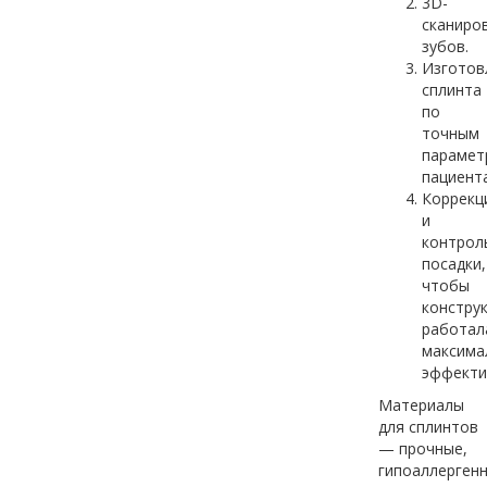
3D-
сканиро
зубов.
Изготов
сплинта
по
точным
парамет
пациента
Коррекц
и
контрол
посадки,
чтобы
констру
работал
максима
эффекти
Материалы
для сплинтов
— прочные,
гипоаллергенн