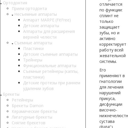
Ортодонтия
отличается
Прием ортодонта
по функции:
Несъемные аппараты
сплинт не
Аппарат MARPE (FitFree)
только
Детские аппараты
защищает
Аппараты для расширения
зубы, но и
верхней челюсти
активно
Съемные аппараты
корректирует
Пластинки
работу всей
Детские съемные аппараты
жевательной
Трейнеры
системы.
Функциональные аппараты
Его
Съемные ретейнеры (каппы,
применяют в
пластинки)
гнатологии
Детские протезы при раннем
для лечения
удалении зубов
нарушений
Брекеты
прикуса,
Ретейнеры
дисфункции
Брекеты Damon
височно-
Керамические брекеты
нижнечелюстн
Лигатурные брекеты
сустава
Снятие брекетов
(ВНЧС),