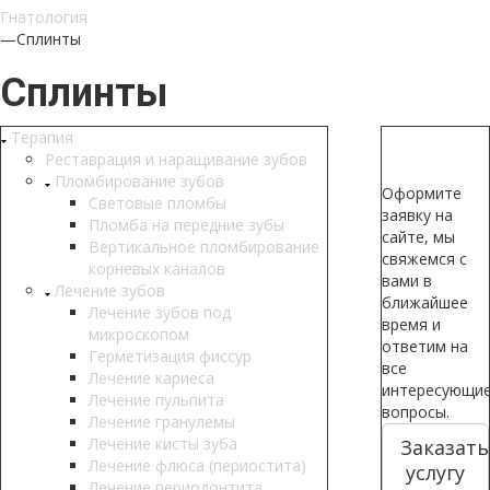
Гнатология
—
Сплинты
Сплинты
Терапия
Реставрация и наращивание зубов
Пломбирование зубов
Оформите
Световые пломбы
заявку на
Пломба на передние зубы
сайте, мы
Вертикальное пломбирование
свяжемся с
корневых каналов
вами в
Лечение зубов
ближайшее
Лечение зубов под
время и
микроскопом
ответим на
Герметизация фиссур
все
Лечение кариеса
интересующи
Лечение пульпита
вопросы.
Лечение гранулемы
Лечение кисты зуба
Заказать
Лечение флюса (периостита)
услугу
Лечение периодонтита