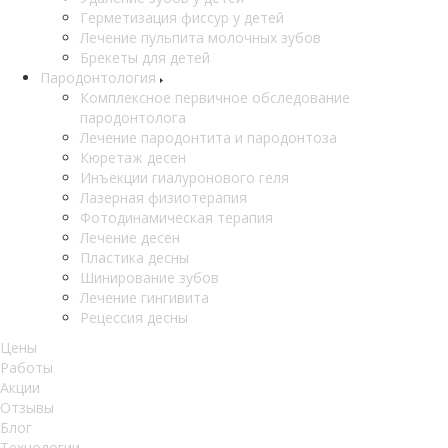
Герметизация фиссур у детей
Лечение пульпита молочных зубов
Брекеты для детей
Пародонтология
Комплексное первичное обследование
пародонтолога
Лечение пародонтита и пародонтоза
Кюретаж десен
Инъекции гиалуронового геля
Лазерная физиотерапия
Фотодинамическая терапия
Лечение десен
Пластика десны
Шинирование зубов
Лечение гингивита
Рецессия десны
Цены
Работы
Акции
Отзывы
Блог
Технологии