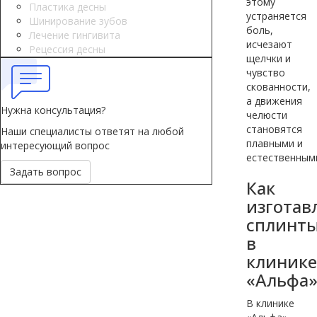
этому
Пластика десны
устраняется
Шинирование зубов
боль,
Лечение гингивита
исчезают
Рецессия десны
щелчки и
чувство
скованности,
а движения
Нужна консультация?
челюсти
становятся
Наши специалисты ответят на любой
плавными и
интересующий вопрос
естественным
Задать вопрос
Как
изготав
сплинт
в
клинике
«Альфа
В клинике