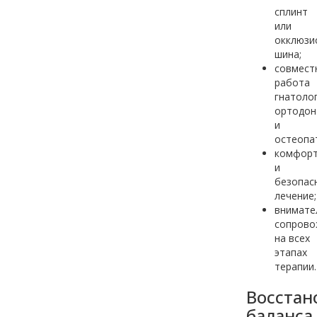
сплинт
или
окклюзи
шина;
совмест
работа
гнатолог
ортодон
и
остеопа
комфор
и
безопас
лечение;
внимате
сопрово
на всех
этапах
терапии.
Восстан
баланса