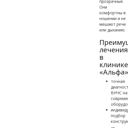
прозрачные.
Они
комфортны в
ношении и не
мешают речи
или дыханию.
Преиму
лечения
в
клинике
«Альфа
точная
диагнос
ВНЧС на
совреме
оборудо
индивид
подбор
констру
—