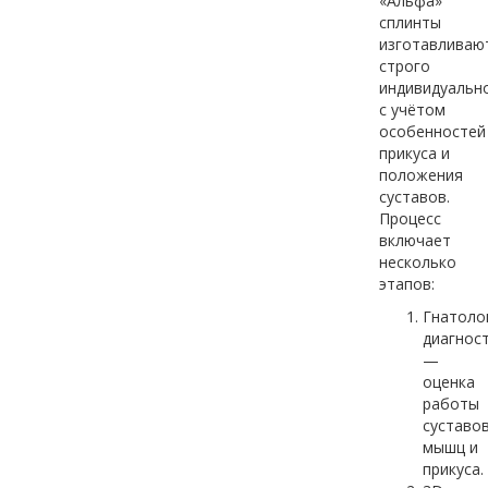
«Альфа»
сплинты
изготавливаю
строго
индивидуальн
с учётом
особенностей
прикуса и
положения
суставов.
Процесс
включает
несколько
этапов:
Гнатоло
диагнос
—
оценка
работы
суставов
мышц и
прикуса.