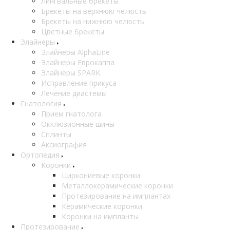
Лингвальные брекеты
Брекеты на верхнюю челюсть
Брекеты на нижнюю челюсть
Цветные брекеты
Элайнеры
Элайнеры AlphaLine
Элайнеры Еврокаппа
Элайнеры SPARK
Исправление прикуса
Лечение диастемы
Гнатология
Прием гнатолога
Окклюзионные шины
Сплинты
Аксиография
Ортопедия
Коронки
Циркониевые коронки
Металлокерамические коронки
Протезирование на имплантах
Керамические коронки
Коронки на импланты
Протезирование