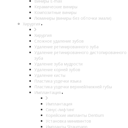
Виниры E-max
Керамические виниры
Композитные виниры
Люминиры (виниры без обточки эмали)
Хирургия
Хирургия
Сложное удаление зубов
Удаление ретинированного зуба
Удаление ретинированного дистопированного
зуба
Удаление зуба мудрости
Удаление корней зубов
Удаление кисты
Пластика уздечки языка
Пластика уздечки верхней/нижней губы
Имплантация
Имплантация
Синус-лифтинг
Корейские импланты Dentium
Установка минивинтов
Импланты Straumann