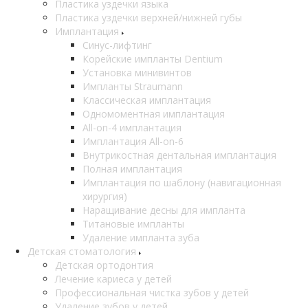
Пластика уздечки языка
Пластика уздечки верхней/нижней губы
Имплантация
Синус-лифтинг
Корейские импланты Dentium
Установка минивинтов
Импланты Straumann
Классическая имплантация
Одномоментная имплантация
All-on-4 имплантация
Имплантация All-on-6
Внутрикостная дентальная имплантация
Полная имплантация
Имплантация по шаблону (навигационная
хирургия)
Наращивание десны для импланта
Титановые импланты
Удаление импланта зуба
Детская стоматология
Детская ортодонтия
Лечение кариеса у детей
Профессиональная чистка зубов у детей
Удаление зубов у детей