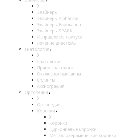
Элайнеры
Элайнеры AlphaLine
Элайнеры Еврокаппа
Элайнеры SPARK
Исправление прикуса
Лечение диастемы
Гнатология
Гнатология
Прием гнатолога
Окклюзионные шины
Сплинты
Аксиография
Ортопедия
Ортопедия
Коронки
Коронки
Циркониевые коронки
Металлокерамические коронки