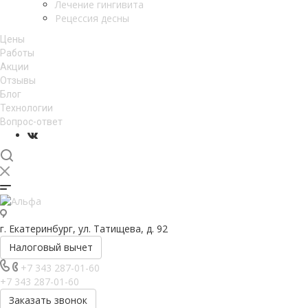
Лечение гингивита
Рецессия десны
Цены
Работы
Акции
Отзывы
Блог
Технологии
Вопрос-ответ
г. Екатеринбург, ул. Татищева, д. 92
Налоговый вычет
+7 343 287-01-60
+7 343 287-01-60
Заказать звонок