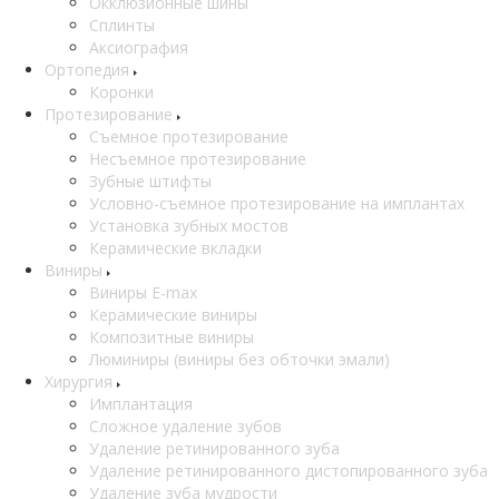
Окклюзионные шины
Сплинты
Аксиография
Ортопедия
Коронки
Протезирование
Съемное протезирование
Несъемное протезирование
Зубные штифты
Условно-съемное протезирование на имплантах
Установка зубных мостов
Керамические вкладки
Виниры
Виниры E-max
Керамические виниры
Композитные виниры
Люминиры (виниры без обточки эмали)
Хирургия
Имплантация
Сложное удаление зубов
Удаление ретинированного зуба
Удаление ретинированного дистопированного зуба
Удаление зуба мудрости