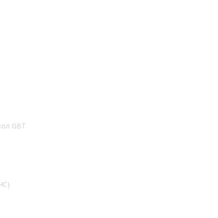
кол GBT
ЧС)