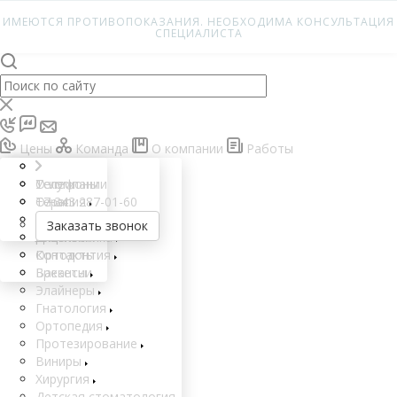
ИМЕЮТСЯ ПРОТИВОПОКАЗАНИЯ. НЕОБХОДИМА КОНСУЛЬТАЦИЯ
СПЕЦИАЛИСТА
Цены
Команда
О компании
Работы
О компании
Услуги
Телефоны
О нас
Терапия
+7 343 287-01-60
Пациенту
Гигиена
Заказать звонок
Лицензии
Диагностика
Контакты
Ортодонтия
Вакансии
Брекеты
Элайнеры
Гнатология
Ортопедия
Протезирование
Виниры
Хирургия
Детская стоматология