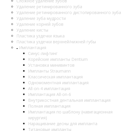
Сложное удаление зубов
Удаление ретинированного зуба
Удаление ретинированного дистопированного зуба
Удаление зуба мудрости
Удаление корней зубов
Удаление кисты
Пластика уздечки языка
Пластика уздечки верхней/нижней губы
Имплантация
Синус-лифтинг
Корейские импланты Dentium
Установка минивинтов
Импланты Straumann
Классическая имплантация
Одномоментная имплантация
All-on-4 имплантация
Имплантация All-on-6
Внутрикостная дентальная имплантация
Полная имплантация
Имплантация по шаблону (навигационная
хирургия)
Наращивание десны для импланта
Титановые импланты