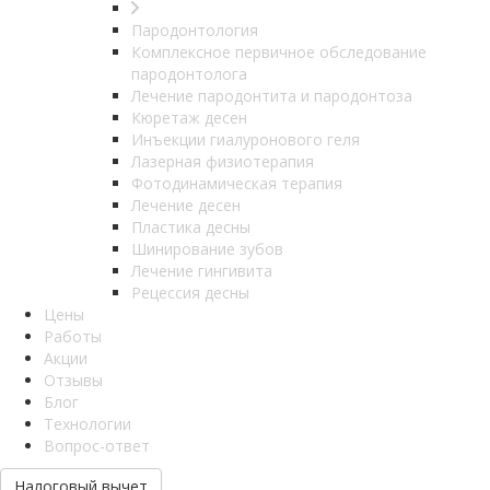
Пародонтология
Комплексное первичное обследование
пародонтолога
Лечение пародонтита и пародонтоза
Кюретаж десен
Инъекции гиалуронового геля
Лазерная физиотерапия
Фотодинамическая терапия
Лечение десен
Пластика десны
Шинирование зубов
Лечение гингивита
Рецессия десны
Цены
Работы
Акции
Отзывы
Блог
Технологии
Вопрос-ответ
Налоговый вычет