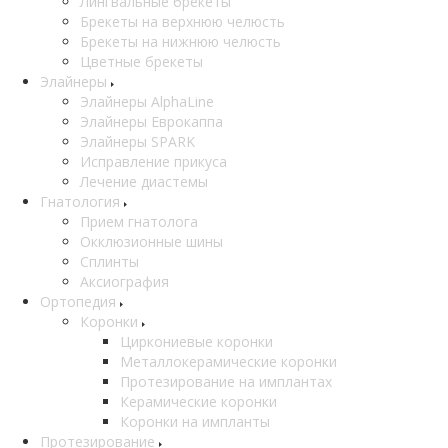
Лингвальные брекеты
Брекеты на верхнюю челюсть
Брекеты на нижнюю челюсть
Цветные брекеты
Элайнеры
Элайнеры AlphaLine
Элайнеры Еврокаппа
Элайнеры SPARK
Исправление прикуса
Лечение диастемы
Гнатология
Прием гнатолога
Окклюзионные шины
Сплинты
Аксиография
Ортопедия
Коронки
Циркониевые коронки
Металлокерамические коронки
Протезирование на имплантах
Керамические коронки
Коронки на импланты
Протезирование