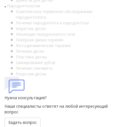
Брекеты для детей
Пародонтология
Комплексное первичное обследование
пародонтолога
Лечение пародонтита и пародонтоза
Кюретаж десен
Инъекции гиалуронового геля
Лазерная физиотерапия
Фотодинамическая терапия
Лечение десен
Пластика десны
Шинирование зубов
Лечение гингивита
Рецессия десны
Нужна консультация?
Наши специалисты ответят на любой интересующий
вопрос
Задать вопрос