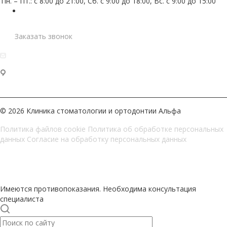
Пн. – Пт.: с 8:00 до 21:00, Сб. с 9:00 до 18:00, Вс. с 9:00 до 15:00
Заказать звонок
a-clinic@inbox.ru
г. Екатеринбург, ул. Татищева, д. 92
© 2026 Клиника стоматологии и ортодонтии Альфа
Политика файлов cookie
Политика об обработке персональных
данных
Согласие на обработку персональных данных
Имеются противопоказания. Необходима консультация
специалиста