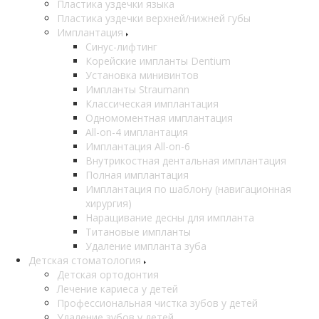
Пластика уздечки языка
Пластика уздечки верхней/нижней губы
Имплантация
Синус-лифтинг
Корейские импланты Dentium
Установка минивинтов
Импланты Straumann
Классическая имплантация
Одномоментная имплантация
All-on-4 имплантация
Имплантация All-on-6
Внутрикостная дентальная имплантация
Полная имплантация
Имплантация по шаблону (навигационная
хирургия)
Наращивание десны для импланта
Титановые импланты
Удаление импланта зуба
Детская стоматология
Детская ортодонтия
Лечение кариеса у детей
Профессиональная чистка зубов у детей
Удаление зубов у детей