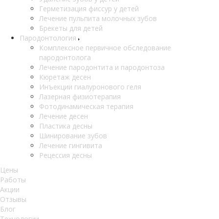
Герметизация фиссур у детей
Лечение пульпита молочных зубов
Брекеты для детей
Пародонтология
Комплексное первичное обследование
пародонтолога
Лечение пародонтита и пародонтоза
Кюретаж десен
Инъекции гиалуронового геля
Лазерная физиотерапия
Фотодинамическая терапия
Лечение десен
Пластика десны
Шинирование зубов
Лечение гингивита
Рецессия десны
Цены
Работы
Акции
Отзывы
Блог
Технологии