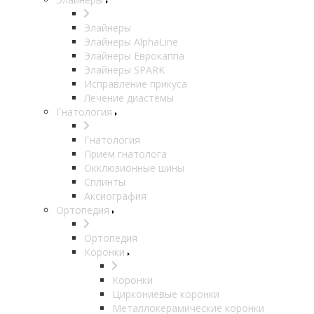
Элайнеры
Элайнеры AlphaLine
Элайнеры Еврокаппа
Элайнеры SPARK
Исправление прикуса
Лечение диастемы
Гнатология
Гнатология
Прием гнатолога
Окклюзионные шины
Сплинты
Аксиография
Ортопедия
Ортопедия
Коронки
Коронки
Циркониевые коронки
Металлокерамические коронки