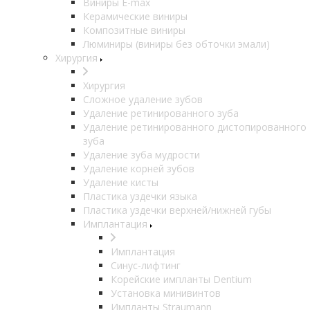
Виниры E-max
Керамические виниры
Композитные виниры
Люминиры (виниры без обточки эмали)
Хирургия
Хирургия
Сложное удаление зубов
Удаление ретинированного зуба
Удаление ретинированного дистопированного
зуба
Удаление зуба мудрости
Удаление корней зубов
Удаление кисты
Пластика уздечки языка
Пластика уздечки верхней/нижней губы
Имплантация
Имплантация
Синус-лифтинг
Корейские импланты Dentium
Установка минивинтов
Импланты Straumann