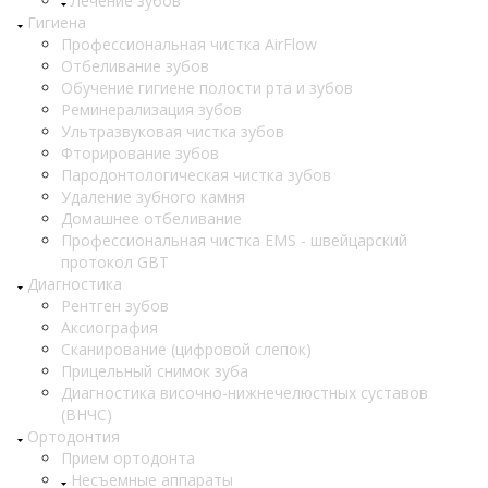
Лечение зубов
Гигиена
Профессиональная чистка AirFlow
Отбеливание зубов
Обучение гигиене полости рта и зубов
Реминерализация зубов
Ультразвуковая чистка зубов
Фторирование зубов
Пародонтологическая чистка зубов
Удаление зубного камня
Домашнее отбеливание
Профессиональная чистка EMS - швейцарский
протокол GBT
Диагностика
Рентген зубов
Аксиография
Сканирование (цифровой слепок)
Прицельный снимок зуба
Диагностика височно-нижнечелюстных суставов
(ВНЧС)
Ортодонтия
Прием ортодонта
Несъемные аппараты