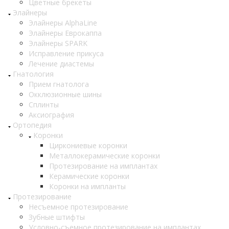
Цветные брекеты
Элайнеры
Элайнеры AlphaLine
Элайнеры Еврокаппа
Элайнеры SPARK
Исправление прикуса
Лечение диастемы
Гнатология
Прием гнатолога
Окклюзионные шины
Сплинты
Аксиография
Ортопедия
Коронки
Циркониевые коронки
Металлокерамические коронки
Протезирование на имплантах
Керамические коронки
Коронки на импланты
Протезирование
Несъемное протезирование
Зубные штифты
Условно-съемное протезирование на имплантах