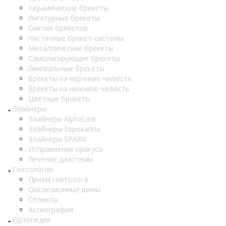
Керамические брекеты
Лигатурные брекеты
Снятие брекетов
Частичные брекет-системы
Металлические брекеты
Самолигирующие брекеты
Лингвальные брекеты
Брекеты на верхнюю челюсть
Брекеты на нижнюю челюсть
Цветные брекеты
Элайнеры
Элайнеры AlphaLine
Элайнеры Еврокаппа
Элайнеры SPARK
Исправление прикуса
Лечение диастемы
Гнатология
Прием гнатолога
Окклюзионные шины
Сплинты
Аксиография
Ортопедия