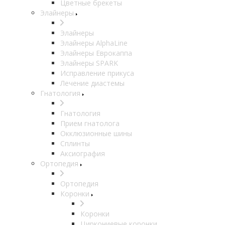
Цветные брекеты
Элайнеры
Элайнеры
Элайнеры AlphaLine
Элайнеры Еврокаппа
Элайнеры SPARK
Исправление прикуса
Лечение диастемы
Гнатология
Гнатология
Прием гнатолога
Окклюзионные шины
Сплинты
Аксиография
Ортопедия
Ортопедия
Коронки
Коронки
Циркониевые коронки