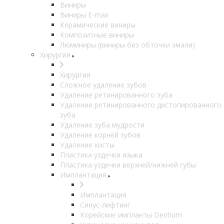
Виниры
Виниры E-max
Керамические виниры
Композитные виниры
Люминиры (виниры без обточки эмали)
Хирургия
Хирургия
Сложное удаление зубов
Удаление ретинированного зуба
Удаление ретинированного дистопированного
зуба
Удаление зуба мудрости
Удаление корней зубов
Удаление кисты
Пластика уздечки языка
Пластика уздечки верхней/нижней губы
Имплантация
Имплантация
Синус-лифтинг
Корейские импланты Dentium