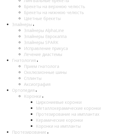
Лингвальные брекеты
Брекеты на верхнюю челюсть
Брекеты на нижнюю челюсть
Цветные брекеты
Элайнеры
Элайнеры AlphaLine
Элайнеры Еврокаппа
Элайнеры SPARK
Исправление прикуса
Лечение диастемы
Гнатология
Прием гнатолога
Окклюзионные шины
Сплинты
Аксиография
Ортопедия
Коронки
Циркониевые коронки
Металлокерамические коронки
Протезирование на имплантах
Керамические коронки
Коронки на импланты
Протезирование