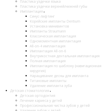
Пластика уздечки языка
Пластика уздечки верхней/нижней губы
Имплантация
Синус-лифтинг
Корейские импланты Dentium
Установка минивинтов
Импланты Straumann
Классическая имплантация
Одномоментная имплантация
All-on-4 имплантация
Имплантация All-on-6
Внутрикостная дентальная имплантация
Полная имплантация
Имплантация по шаблону (навигационная
хирургия)
Наращивание десны для импланта
Титановые импланты
Удаление импланта зуба
Детская стоматология
Детская ортодонтия
Лечение кариеса у детей
Профессиональная чистка зубов у детей
Удаление зубов у детей