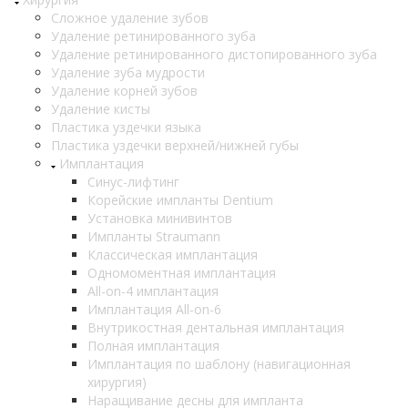
Сложное удаление зубов
Удаление ретинированного зуба
Удаление ретинированного дистопированного зуба
Удаление зуба мудрости
Удаление корней зубов
Удаление кисты
Пластика уздечки языка
Пластика уздечки верхней/нижней губы
Имплантация
Синус-лифтинг
Корейские импланты Dentium
Установка минивинтов
Импланты Straumann
Классическая имплантация
Одномоментная имплантация
All-on-4 имплантация
Имплантация All-on-6
Внутрикостная дентальная имплантация
Полная имплантация
Имплантация по шаблону (навигационная
хирургия)
Наращивание десны для импланта