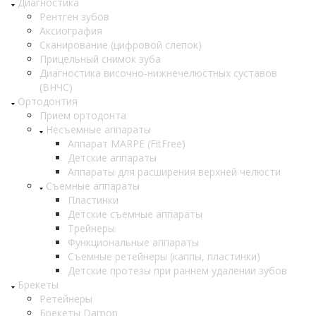
Диагностика
Рентген зубов
Аксиография
Сканирование (цифровой слепок)
Прицельный снимок зуба
Диагностика височно-нижнечелюстных суставов
(ВНЧС)
Ортодонтия
Прием ортодонта
Несъемные аппараты
Аппарат MARPE (FitFree)
Детские аппараты
Аппараты для расширения верхней челюсти
Съемные аппараты
Пластинки
Детские съемные аппараты
Трейнеры
Функциональные аппараты
Съемные ретейнеры (каппы, пластинки)
Детские протезы при раннем удалении зубов
Брекеты
Ретейнеры
Брекеты Damon