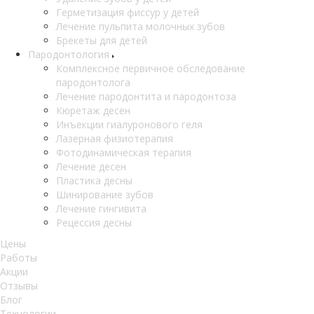
Герметизация фиссур у детей
Лечение пульпита молочных зубов
Брекеты для детей
Пародонтология
Комплексное первичное обследование
пародонтолога
Лечение пародонтита и пародонтоза
Кюретаж десен
Инъекции гиалуронового геля
Лазерная физиотерапия
Фотодинамическая терапия
Лечение десен
Пластика десны
Шинирование зубов
Лечение гингивита
Рецессия десны
Цены
Работы
Акции
Отзывы
Блог
Технологии