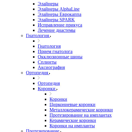
Элайнеры
Элайнеры AlphaLine
Элайнеры Еврокаппа
Элайнеры SPARK
Исправление прикуса
Лечение диастемы
Гнатология
Гнатология
Прием гнатолога
Окклюзионные шины
Сплинты
Аксиография
Ортопедия
Ортопедия
Коронки
Коронки
Циркониевые коронки
Металлокерамические коронки
Протезирование на имплантах
Керамические коронки
Коронки на импланты
Протезирование