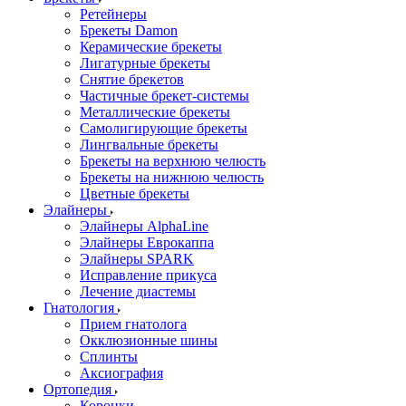
Ретейнеры
Брекеты Damon
Керамические брекеты
Лигатурные брекеты
Снятие брекетов
Частичные брекет-системы
Металлические брекеты
Самолигирующие брекеты
Лингвальные брекеты
Брекеты на верхнюю челюсть
Брекеты на нижнюю челюсть
Цветные брекеты
Элайнеры
Элайнеры AlphaLine
Элайнеры Еврокаппа
Элайнеры SPARK
Исправление прикуса
Лечение диастемы
Гнатология
Прием гнатолога
Окклюзионные шины
Сплинты
Аксиография
Ортопедия
Коронки