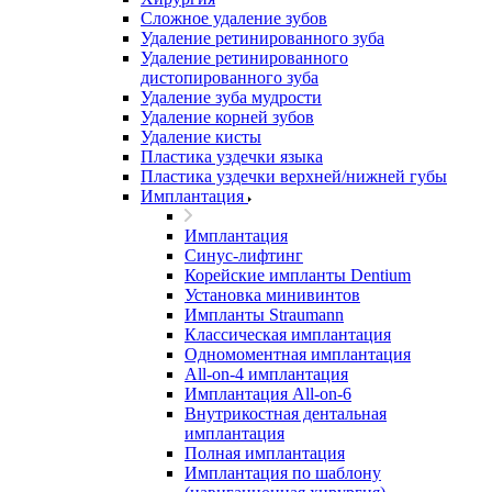
Сложное удаление зубов
Удаление ретинированного зуба
Удаление ретинированного
дистопированного зуба
Удаление зуба мудрости
Удаление корней зубов
Удаление кисты
Пластика уздечки языка
Пластика уздечки верхней/нижней губы
Имплантация
Имплантация
Синус-лифтинг
Корейские импланты Dentium
Установка минивинтов
Импланты Straumann
Классическая имплантация
Одномоментная имплантация
All-on-4 имплантация
Имплантация All-on-6
Внутрикостная дентальная
имплантация
Полная имплантация
Имплантация по шаблону