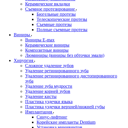
Керамические вкладки
Съемное протезирование
Бюгельные протезы
Телескопические протезы
Съемные протезы
Полные съемные протезы
Виниры
Виниры E-max
Керамические виниры
Композитные виниры
Люминиры (виниры без обточки эмали)
Хирургия
Сложное удаление зубов
Удаление ретинированного зуба
Удаление ретинированного дистопированного
зуба
Удаление зуба мудрости
Удаление корней зубов
Удаление кисты
Пластика уздечки языка
Пластика уздечки верхней/нижней губы
Имплантация
Синус-лифтинг
Корейские импланты Dentium
Установка минивинтов