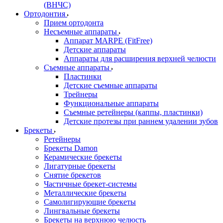
(ВНЧС)
Ортодонтия
Прием ортодонта
Несъемные аппараты
Аппарат MARPE (FitFree)
Детские аппараты
Аппараты для расширения верхней челюсти
Съемные аппараты
Пластинки
Детские съемные аппараты
Трейнеры
Функциональные аппараты
Съемные ретейнеры (каппы, пластинки)
Детские протезы при раннем удалении зубов
Брекеты
Ретейнеры
Брекеты Damon
Керамические брекеты
Лигатурные брекеты
Снятие брекетов
Частичные брекет-системы
Металлические брекеты
Самолигирующие брекеты
Лингвальные брекеты
Брекеты на верхнюю челюсть