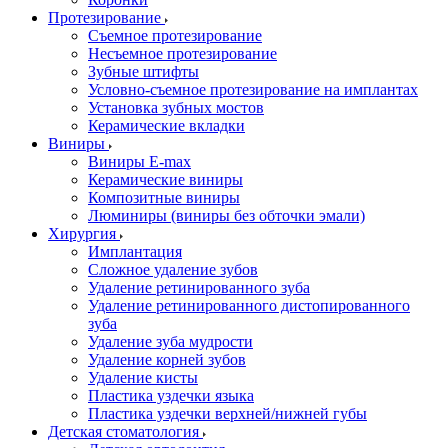
Протезирование
Съемное протезирование
Несъемное протезирование
Зубные штифты
Условно-съемное протезирование на имплантах
Установка зубных мостов
Керамические вкладки
Виниры
Виниры E-max
Керамические виниры
Композитные виниры
Люминиры (виниры без обточки эмали)
Хирургия
Имплантация
Сложное удаление зубов
Удаление ретинированного зуба
Удаление ретинированного дистопированного
зуба
Удаление зуба мудрости
Удаление корней зубов
Удаление кисты
Пластика уздечки языка
Пластика уздечки верхней/нижней губы
Детская стоматология