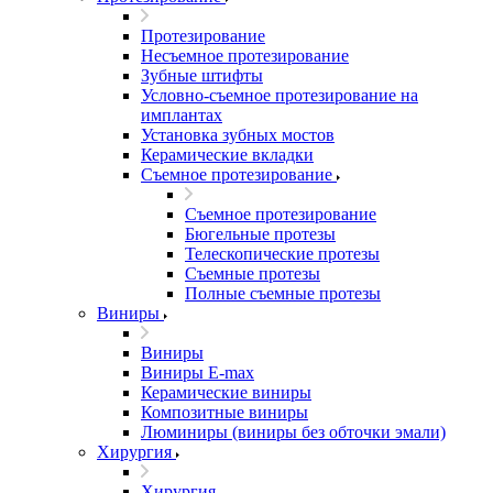
Протезирование
Несъемное протезирование
Зубные штифты
Условно-съемное протезирование на
имплантах
Установка зубных мостов
Керамические вкладки
Съемное протезирование
Съемное протезирование
Бюгельные протезы
Телескопические протезы
Съемные протезы
Полные съемные протезы
Виниры
Виниры
Виниры E-max
Керамические виниры
Композитные виниры
Люминиры (виниры без обточки эмали)
Хирургия
Хирургия