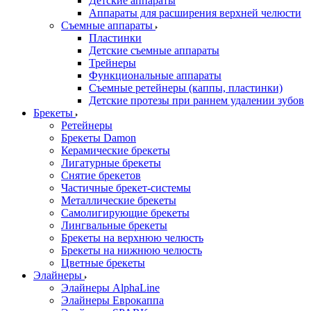
Детские аппараты
Аппараты для расширения верхней челюсти
Съемные аппараты
Пластинки
Детские съемные аппараты
Трейнеры
Функциональные аппараты
Съемные ретейнеры (каппы, пластинки)
Детские протезы при раннем удалении зубов
Брекеты
Ретейнеры
Брекеты Damon
Керамические брекеты
Лигатурные брекеты
Снятие брекетов
Частичные брекет-системы
Металлические брекеты
Самолигирующие брекеты
Лингвальные брекеты
Брекеты на верхнюю челюсть
Брекеты на нижнюю челюсть
Цветные брекеты
Элайнеры
Элайнеры AlphaLine
Элайнеры Еврокаппа