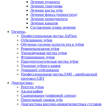
Лечение пульпита
Лечение гранулемы
Лечение кисты зуба
Лечение флюса (периостита)
Лечение периодонтита
Лечение каналов
Составление плана лечения
Гигиена
Профессиональная чистка AirFlow
Отбеливание зубов
Обучение гигиене полости рта и зубов
Реминерализация зубов
Ультразвуковая чистка зубов
Фторирование зубов
Пародонтологическая чистка зубов
Удаление зубного камня
Домашнее отбеливание
Профессиональная чистка EMS - швейцарский
протокол GBT
Диагностика
Рентген зубов
Аксиография
Сканирование (цифровой слепок)
Прицельный снимок зуба
Диагностика височно-нижнечелюстных суставов