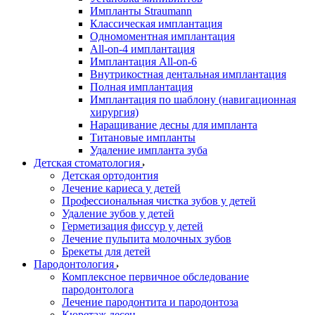
Импланты Straumann
Классическая имплантация
Одномоментная имплантация
All-on-4 имплантация
Имплантация All-on-6
Внутрикостная дентальная имплантация
Полная имплантация
Имплантация по шаблону (навигационная
хирургия)
Наращивание десны для импланта
Титановые импланты
Удаление импланта зуба
Детская стоматология
Детская ортодонтия
Лечение кариеса у детей
Профессиональная чистка зубов у детей
Удаление зубов у детей
Герметизация фиссур у детей
Лечение пульпита молочных зубов
Брекеты для детей
Пародонтология
Комплексное первичное обследование
пародонтолога
Лечение пародонтита и пародонтоза
Кюретаж десен