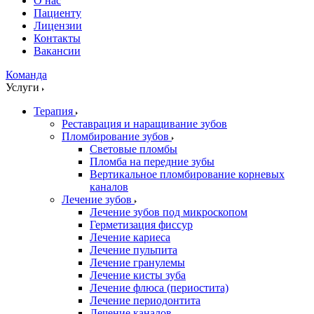
О нас
Пациенту
Лицензии
Контакты
Вакансии
Команда
Услуги
Терапия
Реставрация и наращивание зубов
Пломбирование зубов
Световые пломбы
Пломба на передние зубы
Вертикальное пломбирование корневых
каналов
Лечение зубов
Лечение зубов под микроскопом
Герметизация фиссур
Лечение кариеса
Лечение пульпита
Лечение гранулемы
Лечение кисты зуба
Лечение флюса (периостита)
Лечение периодонтита
Лечение каналов