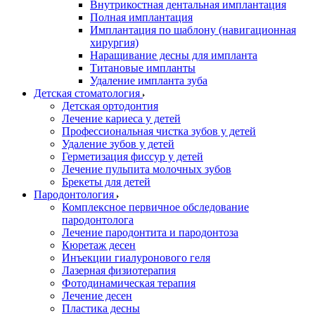
Внутрикостная дентальная имплантация
Полная имплантация
Имплантация по шаблону (навигационная
хирургия)
Наращивание десны для импланта
Титановые импланты
Удаление импланта зуба
Детская стоматология
Детская ортодонтия
Лечение кариеса у детей
Профессиональная чистка зубов у детей
Удаление зубов у детей
Герметизация фиссур у детей
Лечение пульпита молочных зубов
Брекеты для детей
Пародонтология
Комплексное первичное обследование
пародонтолога
Лечение пародонтита и пародонтоза
Кюретаж десен
Инъекции гиалуронового геля
Лазерная физиотерапия
Фотодинамическая терапия
Лечение десен
Пластика десны