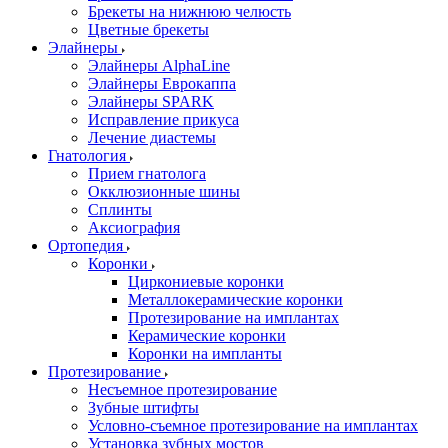
Брекеты на нижнюю челюсть
Цветные брекеты
Элайнеры
Элайнеры AlphaLine
Элайнеры Еврокаппа
Элайнеры SPARK
Исправление прикуса
Лечение диастемы
Гнатология
Прием гнатолога
Окклюзионные шины
Сплинты
Аксиография
Ортопедия
Коронки
Циркониевые коронки
Металлокерамические коронки
Протезирование на имплантах
Керамические коронки
Коронки на импланты
Протезирование
Несъемное протезирование
Зубные штифты
Условно-съемное протезирование на имплантах
Установка зубных мостов