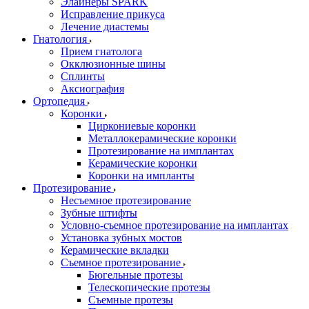
Элайнеры SPARK
Исправление прикуса
Лечение диастемы
Гнатология
Прием гнатолога
Окклюзионные шины
Сплинты
Аксиография
Ортопедия
Коронки
Циркониевые коронки
Металлокерамические коронки
Протезирование на имплантах
Керамические коронки
Коронки на импланты
Протезирование
Несъемное протезирование
Зубные штифты
Условно-съемное протезирование на имплантах
Установка зубных мостов
Керамические вкладки
Съемное протезирование
Бюгельные протезы
Телескопические протезы
Съемные протезы