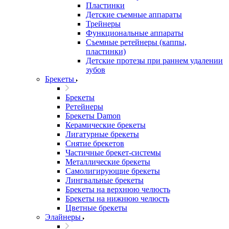
Пластинки
Детские съемные аппараты
Трейнеры
Функциональные аппараты
Съемные ретейнеры (каппы,
пластинки)
Детские протезы при раннем удалении
зубов
Брекеты
Брекеты
Ретейнеры
Брекеты Damon
Керамические брекеты
Лигатурные брекеты
Снятие брекетов
Частичные брекет-системы
Металлические брекеты
Самолигирующие брекеты
Лингвальные брекеты
Брекеты на верхнюю челюсть
Брекеты на нижнюю челюсть
Цветные брекеты
Элайнеры