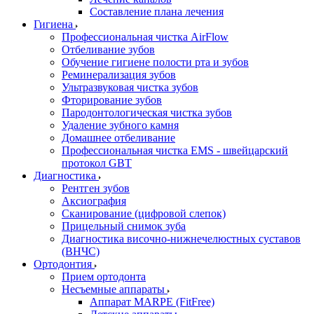
Составление плана лечения
Гигиена
Профессиональная чистка AirFlow
Отбеливание зубов
Обучение гигиене полости рта и зубов
Реминерализация зубов
Ультразвуковая чистка зубов
Фторирование зубов
Пародонтологическая чистка зубов
Удаление зубного камня
Домашнее отбеливание
Профессиональная чистка EMS - швейцарский
протокол GBT
Диагностика
Рентген зубов
Аксиография
Сканирование (цифровой слепок)
Прицельный снимок зуба
Диагностика височно-нижнечелюстных суставов
(ВНЧС)
Ортодонтия
Прием ортодонта
Несъемные аппараты
Аппарат MARPE (FitFree)