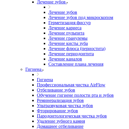
Лечение зубов
Лечение зубов
Лечение зубов под микроскопом
Герметизация фиссур
Лечение кариеса
Лечение пульпита
Лечение гранулемы
Лечение кисты зуба
Лечение флюса (периостита)
Лечение периодонтита
Лечение каналов
Составление плана лечения
Гигиена
Гигиена
Профессиональная чистка AirFlow
Отбеливание зубов
Обучение гигиене полости рта и зубов
Реминерализация зубов
Ультразвуковая чистка зубов
Фторирование зубов
Пародонтологическая чистка зубов
Удаление зубного камня
Домашнее отбеливание