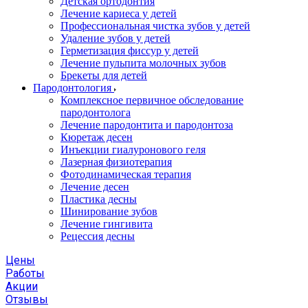
Детская ортодонтия
Лечение кариеса у детей
Профессиональная чистка зубов у детей
Удаление зубов у детей
Герметизация фиссур у детей
Лечение пульпита молочных зубов
Брекеты для детей
Пародонтология
Комплексное первичное обследование
пародонтолога
Лечение пародонтита и пародонтоза
Кюретаж десен
Инъекции гиалуронового геля
Лазерная физиотерапия
Фотодинамическая терапия
Лечение десен
Пластика десны
Шинирование зубов
Лечение гингивита
Рецессия десны
Цены
Работы
Акции
Отзывы