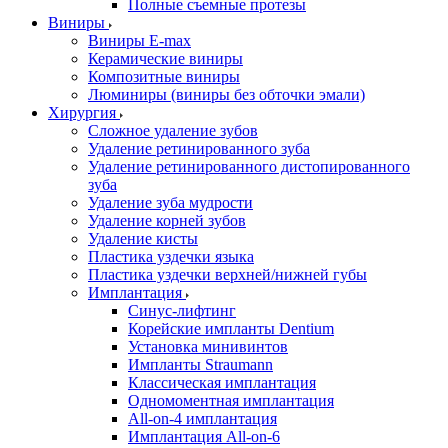
Полные съемные протезы
Виниры
Виниры E-max
Керамические виниры
Композитные виниры
Люминиры (виниры без обточки эмали)
Хирургия
Сложное удаление зубов
Удаление ретинированного зуба
Удаление ретинированного дистопированного
зуба
Удаление зуба мудрости
Удаление корней зубов
Удаление кисты
Пластика уздечки языка
Пластика уздечки верхней/нижней губы
Имплантация
Синус-лифтинг
Корейские импланты Dentium
Установка минивинтов
Импланты Straumann
Классическая имплантация
Одномоментная имплантация
All-on-4 имплантация
Имплантация All-on-6