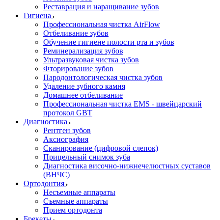
Реставрация и наращивание зубов
Гигиена
Профессиональная чистка AirFlow
Отбеливание зубов
Обучение гигиене полости рта и зубов
Реминерализация зубов
Ультразвуковая чистка зубов
Фторирование зубов
Пародонтологическая чистка зубов
Удаление зубного камня
Домашнее отбеливание
Профессиональная чистка EMS - швейцарский
протокол GBT
Диагностика
Рентген зубов
Аксиография
Сканирование (цифровой слепок)
Прицельный снимок зуба
Диагностика височно-нижнечелюстных суставов
(ВНЧС)
Ортодонтия
Несъемные аппараты
Съемные аппараты
Прием ортодонта
Брекеты