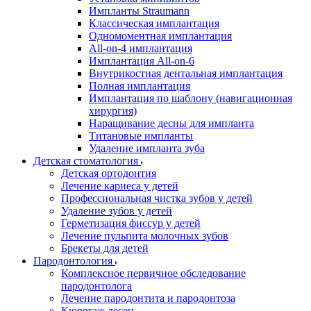
Импланты Straumann
Классическая имплантация
Одномоментная имплантация
All-on-4 имплантация
Имплантация All-on-6
Внутрикостная дентальная имплантация
Полная имплантация
Имплантация по шаблону (навигационная
хирургия)
Наращивание десны для импланта
Титановые импланты
Удаление импланта зуба
Детская стоматология
Детская ортодонтия
Лечение кариеса у детей
Профессиональная чистка зубов у детей
Удаление зубов у детей
Герметизация фиссур у детей
Лечение пульпита молочных зубов
Брекеты для детей
Пародонтология
Комплексное первичное обследование
пародонтолога
Лечение пародонтита и пародонтоза
Кюретаж десен