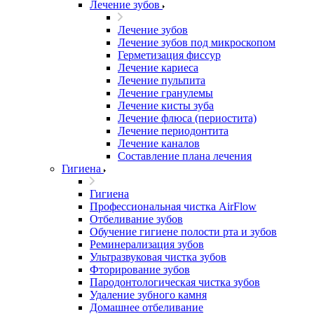
Лечение зубов
Лечение зубов
Лечение зубов под микроскопом
Герметизация фиссур
Лечение кариеса
Лечение пульпита
Лечение гранулемы
Лечение кисты зуба
Лечение флюса (периостита)
Лечение периодонтита
Лечение каналов
Составление плана лечения
Гигиена
Гигиена
Профессиональная чистка AirFlow
Отбеливание зубов
Обучение гигиене полости рта и зубов
Реминерализация зубов
Ультразвуковая чистка зубов
Фторирование зубов
Пародонтологическая чистка зубов
Удаление зубного камня
Домашнее отбеливание