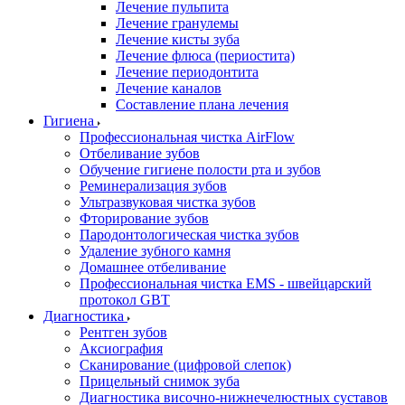
Лечение пульпита
Лечение гранулемы
Лечение кисты зуба
Лечение флюса (периостита)
Лечение периодонтита
Лечение каналов
Составление плана лечения
Гигиена
Профессиональная чистка AirFlow
Отбеливание зубов
Обучение гигиене полости рта и зубов
Реминерализация зубов
Ультразвуковая чистка зубов
Фторирование зубов
Пародонтологическая чистка зубов
Удаление зубного камня
Домашнее отбеливание
Профессиональная чистка EMS - швейцарский
протокол GBT
Диагностика
Рентген зубов
Аксиография
Сканирование (цифровой слепок)
Прицельный снимок зуба
Диагностика височно-нижнечелюстных суставов