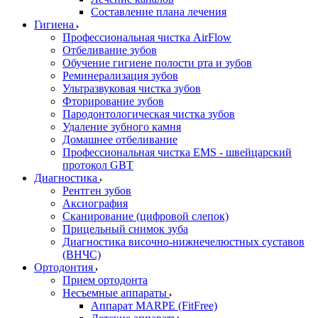
Составление плана лечения
Гигиена
Профессиональная чистка AirFlow
Отбеливание зубов
Обучение гигиене полости рта и зубов
Реминерализация зубов
Ультразвуковая чистка зубов
Фторирование зубов
Пародонтологическая чистка зубов
Удаление зубного камня
Домашнее отбеливание
Профессиональная чистка EMS - швейцарский
протокол GBT
Диагностика
Рентген зубов
Аксиография
Сканирование (цифровой слепок)
Прицельный снимок зуба
Диагностика височно-нижнечелюстных суставов
(ВНЧС)
Ортодонтия
Прием ортодонта
Несъемные аппараты
Аппарат MARPE (FitFree)