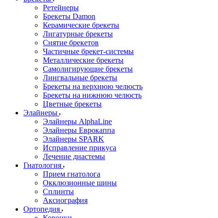
Ретейнеры
Брекеты Damon
Керамические брекеты
Лигатурные брекеты
Снятие брекетов
Частичные брекет-системы
Металлические брекеты
Самолигирующие брекеты
Лингвальные брекеты
Брекеты на верхнюю челюсть
Брекеты на нижнюю челюсть
Цветные брекеты
Элайнеры
Элайнеры AlphaLine
Элайнеры Еврокаппа
Элайнеры SPARK
Исправление прикуса
Лечение диастемы
Гнатология
Прием гнатолога
Окклюзионные шины
Сплинты
Аксиография
Ортопедия
Коронки