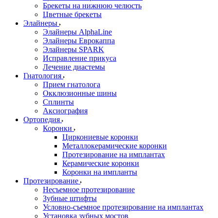
Брекеты на нижнюю челюсть
Цветные брекеты
Элайнеры
Элайнеры AlphaLine
Элайнеры Еврокаппа
Элайнеры SPARK
Исправление прикуса
Лечение диастемы
Гнатология
Прием гнатолога
Окклюзионные шины
Сплинты
Аксиография
Ортопедия
Коронки
Циркониевые коронки
Металлокерамические коронки
Протезирование на имплантах
Керамические коронки
Коронки на импланты
Протезирование
Несъемное протезирование
Зубные штифты
Условно-съемное протезирование на имплантах
Установка зубных мостов