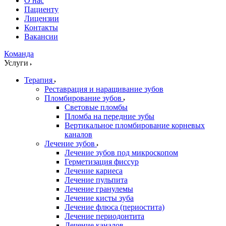
О нас
Пациенту
Лицензии
Контакты
Вакансии
Команда
Услуги
Терапия
Реставрация и наращивание зубов
Пломбирование зубов
Световые пломбы
Пломба на передние зубы
Вертикальное пломбирование корневых
каналов
Лечение зубов
Лечение зубов под микроскопом
Герметизация фиссур
Лечение кариеса
Лечение пульпита
Лечение гранулемы
Лечение кисты зуба
Лечение флюса (периостита)
Лечение периодонтита
Лечение каналов