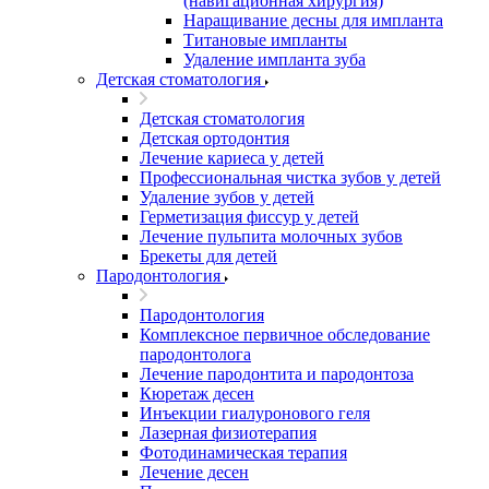
(навигационная хирургия)
Наращивание десны для импланта
Титановые импланты
Удаление импланта зуба
Детская стоматология
Детская стоматология
Детская ортодонтия
Лечение кариеса у детей
Профессиональная чистка зубов у детей
Удаление зубов у детей
Герметизация фиссур у детей
Лечение пульпита молочных зубов
Брекеты для детей
Пародонтология
Пародонтология
Комплексное первичное обследование
пародонтолога
Лечение пародонтита и пародонтоза
Кюретаж десен
Инъекции гиалуронового геля
Лазерная физиотерапия
Фотодинамическая терапия
Лечение десен