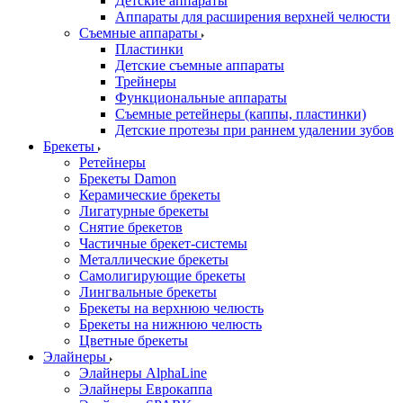
Детские аппараты
Аппараты для расширения верхней челюсти
Съемные аппараты
Пластинки
Детские съемные аппараты
Трейнеры
Функциональные аппараты
Съемные ретейнеры (каппы, пластинки)
Детские протезы при раннем удалении зубов
Брекеты
Ретейнеры
Брекеты Damon
Керамические брекеты
Лигатурные брекеты
Снятие брекетов
Частичные брекет-системы
Металлические брекеты
Самолигирующие брекеты
Лингвальные брекеты
Брекеты на верхнюю челюсть
Брекеты на нижнюю челюсть
Цветные брекеты
Элайнеры
Элайнеры AlphaLine
Элайнеры Еврокаппа