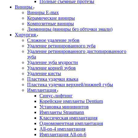
Полные съемные протезы
Виниры
Виниры E-max
Керамические виниры
Композитные виниры
Люминиры (виниры без обточки эмали)
Хирургия
Сложное удаление зубов
Удаление ретинированного зуба
Удаление ретинированного дистопированного
зуба
Удаление зуба мудрости
Удаление корней зубов
Удаление кисты
Пластика уздечки языка
Пластика уздечки верхней/нижней губы
Имплантация
Синус-лифтинг
Корейские импланты Dentium
Установка минивинтов
Импланты Straumann
Классическая имплантация
Одномоментная имплантация
All-on-4 имплантация
Имплантация All-on-6