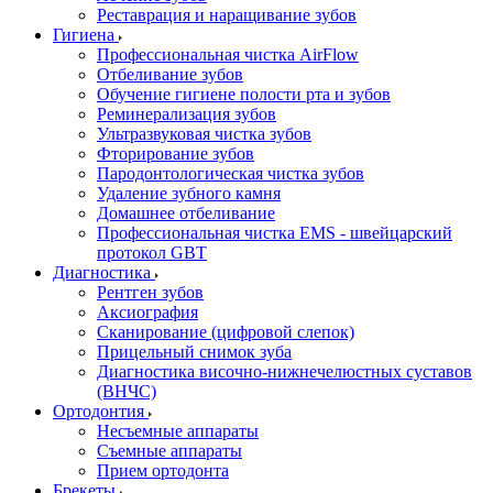
Реставрация и наращивание зубов
Гигиена
Профессиональная чистка AirFlow
Отбеливание зубов
Обучение гигиене полости рта и зубов
Реминерализация зубов
Ультразвуковая чистка зубов
Фторирование зубов
Пародонтологическая чистка зубов
Удаление зубного камня
Домашнее отбеливание
Профессиональная чистка EMS - швейцарский
протокол GBT
Диагностика
Рентген зубов
Аксиография
Сканирование (цифровой слепок)
Прицельный снимок зуба
Диагностика височно-нижнечелюстных суставов
(ВНЧС)
Ортодонтия
Несъемные аппараты
Съемные аппараты
Прием ортодонта
Брекеты