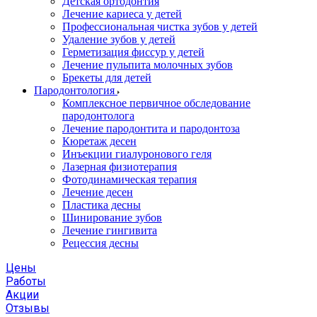
Детская ортодонтия
Лечение кариеса у детей
Профессиональная чистка зубов у детей
Удаление зубов у детей
Герметизация фиссур у детей
Лечение пульпита молочных зубов
Брекеты для детей
Пародонтология
Комплексное первичное обследование
пародонтолога
Лечение пародонтита и пародонтоза
Кюретаж десен
Инъекции гиалуронового геля
Лазерная физиотерапия
Фотодинамическая терапия
Лечение десен
Пластика десны
Шинирование зубов
Лечение гингивита
Рецессия десны
Цены
Работы
Акции
Отзывы