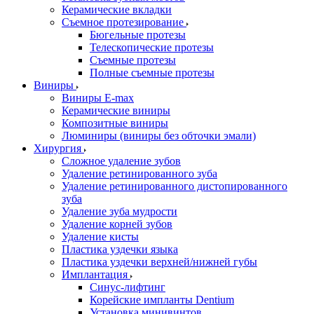
Керамические вкладки
Съемное протезирование
Бюгельные протезы
Телескопические протезы
Съемные протезы
Полные съемные протезы
Виниры
Виниры E-max
Керамические виниры
Композитные виниры
Люминиры (виниры без обточки эмали)
Хирургия
Сложное удаление зубов
Удаление ретинированного зуба
Удаление ретинированного дистопированного
зуба
Удаление зуба мудрости
Удаление корней зубов
Удаление кисты
Пластика уздечки языка
Пластика уздечки верхней/нижней губы
Имплантация
Синус-лифтинг
Корейские импланты Dentium
Установка минивинтов