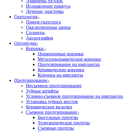
Элайнеры SPARK
Исправление прикуса
Лечение диастемы
Гнатология
Прием гнатолога
Окклюзионные шины
Сплинты
Аксиография
Ортопедия
Коронки
Циркониевые коронки
Металлокерамические коронки
Протезирование на имплантах
Керамические коронки
Коронки на импланты
Протезирование
Несъемное протезирование
Зубные штифты
Условно-съемное протезирование на имплантах
Установка зубных мостов
Керамические вкладки
Съемное протезирование
Бюгельные протезы
Телескопические протезы
Съемные протезы