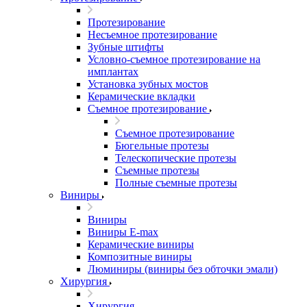
Протезирование
Несъемное протезирование
Зубные штифты
Условно-съемное протезирование на
имплантах
Установка зубных мостов
Керамические вкладки
Съемное протезирование
Съемное протезирование
Бюгельные протезы
Телескопические протезы
Съемные протезы
Полные съемные протезы
Виниры
Виниры
Виниры E-max
Керамические виниры
Композитные виниры
Люминиры (виниры без обточки эмали)
Хирургия
Хирургия