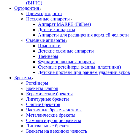
(ВНЧС)
Ортодонтия
Прием ортодонта
Несъемные аппараты
Аппарат MARPE (FitFree)
Детские аппараты
Аппараты для расширения верхней челюсти
Съемные аппараты
Пластинки
Детские съемные аппараты
Трейнеры
Функциональные аппараты
Съемные ретейнеры (каппы, пластинки)
Детские протезы при раннем удалении зубов
Брекеты
Ретейнеры
Брекеты Damon
Керамические брекеты
Лигатурные брекеты
Снятие брекетов
Частичные брекет-системы
Металлические брекеты
Самолигирующие брекеты
Лингвальные брекеты
Брекеты на верхнюю челюсть