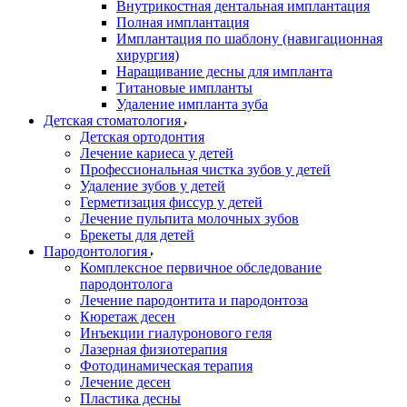
Внутрикостная дентальная имплантация
Полная имплантация
Имплантация по шаблону (навигационная
хирургия)
Наращивание десны для импланта
Титановые импланты
Удаление импланта зуба
Детская стоматология
Детская ортодонтия
Лечение кариеса у детей
Профессиональная чистка зубов у детей
Удаление зубов у детей
Герметизация фиссур у детей
Лечение пульпита молочных зубов
Брекеты для детей
Пародонтология
Комплексное первичное обследование
пародонтолога
Лечение пародонтита и пародонтоза
Кюретаж десен
Инъекции гиалуронового геля
Лазерная физиотерапия
Фотодинамическая терапия
Лечение десен
Пластика десны