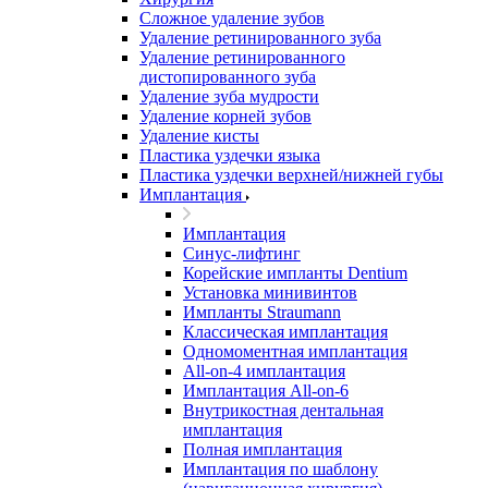
Сложное удаление зубов
Удаление ретинированного зуба
Удаление ретинированного
дистопированного зуба
Удаление зуба мудрости
Удаление корней зубов
Удаление кисты
Пластика уздечки языка
Пластика уздечки верхней/нижней губы
Имплантация
Имплантация
Синус-лифтинг
Корейские импланты Dentium
Установка минивинтов
Импланты Straumann
Классическая имплантация
Одномоментная имплантация
All-on-4 имплантация
Имплантация All-on-6
Внутрикостная дентальная
имплантация
Полная имплантация
Имплантация по шаблону