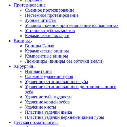
Протезирование
Съемное протезирование
Несъемное протезирование
Зубные штифты
Условно-съемное протезирование на имплантах
Установка зубных мостов
Керамические вкладки
Виниры
Виниры E-max
Керамические виниры
Композитные виниры
Люминиры (виниры без обточки эмали)
Хирургия
Имплантация
Сложное удаление зубов
Удаление ретинированного зуба
Удаление ретинированного дистопированного
зуба
Удаление зуба мудрости
Удаление корней зубов
Удаление кисты
Пластика уздечки языка
Пластика уздечки верхней/нижней губы
Детская стоматология