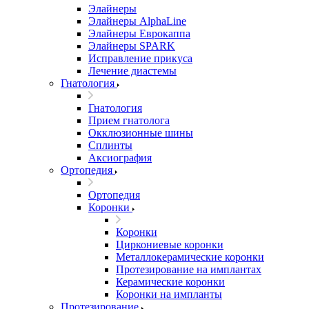
Элайнеры
Элайнеры AlphaLine
Элайнеры Еврокаппа
Элайнеры SPARK
Исправление прикуса
Лечение диастемы
Гнатология
Гнатология
Прием гнатолога
Окклюзионные шины
Сплинты
Аксиография
Ортопедия
Ортопедия
Коронки
Коронки
Циркониевые коронки
Металлокерамические коронки
Протезирование на имплантах
Керамические коронки
Коронки на импланты
Протезирование