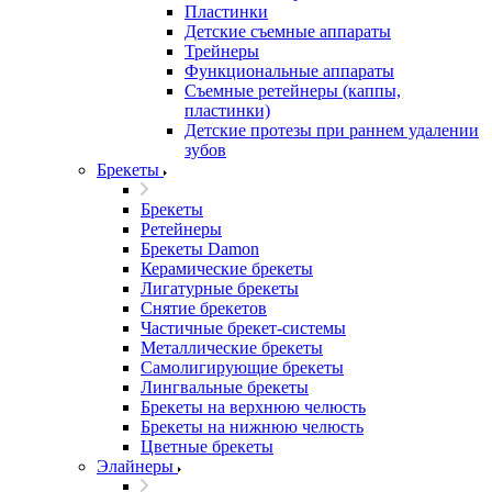
Пластинки
Детские съемные аппараты
Трейнеры
Функциональные аппараты
Съемные ретейнеры (каппы,
пластинки)
Детские протезы при раннем удалении
зубов
Брекеты
Брекеты
Ретейнеры
Брекеты Damon
Керамические брекеты
Лигатурные брекеты
Снятие брекетов
Частичные брекет-системы
Металлические брекеты
Самолигирующие брекеты
Лингвальные брекеты
Брекеты на верхнюю челюсть
Брекеты на нижнюю челюсть
Цветные брекеты
Элайнеры