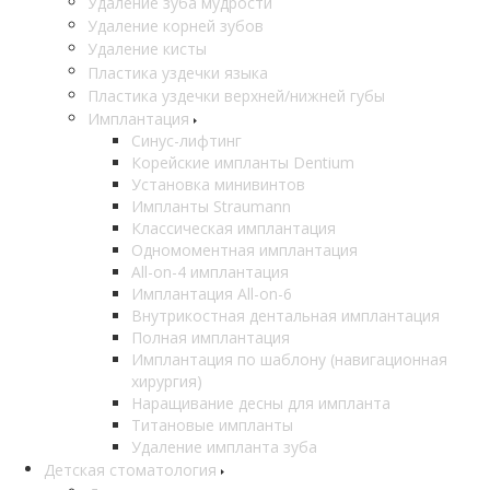
Удаление зуба мудрости
Удаление корней зубов
Удаление кисты
Пластика уздечки языка
Пластика уздечки верхней/нижней губы
Имплантация
Синус-лифтинг
Корейские импланты Dentium
Установка минивинтов
Импланты Straumann
Классическая имплантация
Одномоментная имплантация
All-on-4 имплантация
Имплантация All-on-6
Внутрикостная дентальная имплантация
Полная имплантация
Имплантация по шаблону (навигационная
хирургия)
Наращивание десны для импланта
Титановые импланты
Удаление импланта зуба
Детская стоматология