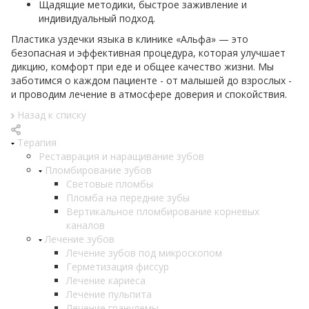
Щадящие методики, быстрое заживление и
индивидуальный подход.
Пластика уздечки языка в клинике «Альфа» — это
безопасная и эффективная процедура, которая улучшает
дикцию, комфорт при еде и общее качество жизни. Мы
заботимся о каждом пациенте - от малышей до взрослых -
и проводим лечение в атмосфере доверия и спокойствия.
Назад к списку
Терапия
Реставрация и наращивание зубов
Пломбирование зубов
Световые пломбы
Пломба на передние зубы
Вертикальное пломбирование корневых
каналов
Лечение зубов
Лечение зубов под микроскопом
Герметизация фиссур
Лечение кариеса
Лечение пульпита
Лечение гранулемы