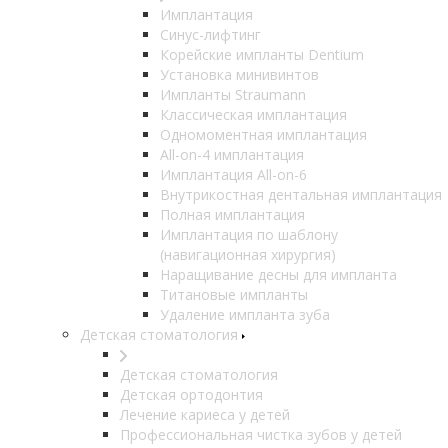
Имплантация
Синус-лифтинг
Корейские импланты Dentium
Установка минивинтов
Импланты Straumann
Классическая имплантация
Одномоментная имплантация
All-on-4 имплантация
Имплантация All-on-6
Внутрикостная дентальная имплантация
Полная имплантация
Имплантация по шаблону
(навигационная хирургия)
Наращивание десны для импланта
Титановые импланты
Удаление импланта зуба
Детская стоматология
Детская стоматология
Детская ортодонтия
Лечение кариеса у детей
Профессиональная чистка зубов у детей