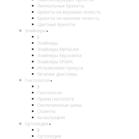
Лингвальные брекеты
Брекеты на верхнюю челюсть
Брекеты на нижнюю челюсть
Цветные брекеты
Элайнеры
Элайнеры
Элайнеры AlphaLine
Элайнеры Еврокаппа
Элайнеры SPARK
Исправление прикуса
Лечение диастемы
Гнатология
Гнатология
Прием гнатолога
Окклюзионные шины
Сплинты
Аксиография
Ортопедия
Ортопедия