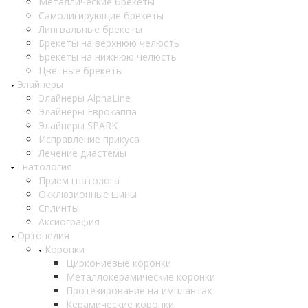
Металлические брекеты
Самолигирующие брекеты
Лингвальные брекеты
Брекеты на верхнюю челюсть
Брекеты на нижнюю челюсть
Цветные брекеты
Элайнеры
Элайнеры AlphaLine
Элайнеры Еврокаппа
Элайнеры SPARK
Исправление прикуса
Лечение диастемы
Гнатология
Прием гнатолога
Окклюзионные шины
Сплинты
Аксиография
Ортопедия
Коронки
Циркониевые коронки
Металлокерамические коронки
Протезирование на имплантах
Керамические коронки