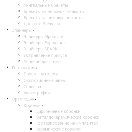
Лингвальные брекеты
Брекеты на верхнюю челюсть
Брекеты на нижнюю челюсть
Цветные брекеты
Элайнеры
Элайнеры AlphaLine
Элайнеры Еврокаппа
Элайнеры SPARK
Исправление прикуса
Лечение диастемы
Гнатология
Прием гнатолога
Окклюзионные шины
Сплинты
Аксиография
Ортопедия
Коронки
Циркониевые коронки
Металлокерамические коронки
Протезирование на имплантах
Керамические коронки