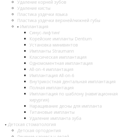
Удаление корней зубов
Удаление кисты
Пластика уздечки языка
Пластика уздечки верхней/нижней губы
Имплантация
Синус-лифтинг
Корейские импланты Dentium
Установка минивинтов
Импланты Straumann
Классическая имплантация
Одномоментная имплантация
All-on-4 имплантация
Имплантация All-on-6
Внутрикостная дентальная имплантация
Полная имплантация
Имплантация по шаблону (навигационная
хирургия)
Наращивание десны для импланта
Титановые импланты
Удаление импланта зуба
Детская стоматология
Детская ортодонтия
Лечение кариеса у детей