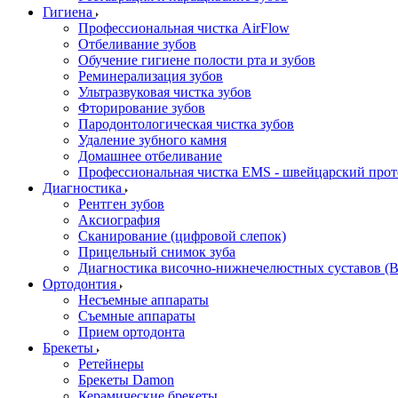
Гигиена
Профессиональная чистка AirFlow
Отбеливание зубов
Обучение гигиене полости рта и зубов
Реминерализация зубов
Ультразвуковая чистка зубов
Фторирование зубов
Пародонтологическая чистка зубов
Удаление зубного камня
Домашнее отбеливание
Профессиональная чистка EMS - швейцарский про
Диагностика
Рентген зубов
Аксиография
Сканирование (цифровой слепок)
Прицельный снимок зуба
Диагностика височно-нижнечелюстных суставов (
Ортодонтия
Несъемные аппараты
Съемные аппараты
Прием ортодонта
Брекеты
Ретейнеры
Брекеты Damon
Керамические брекеты