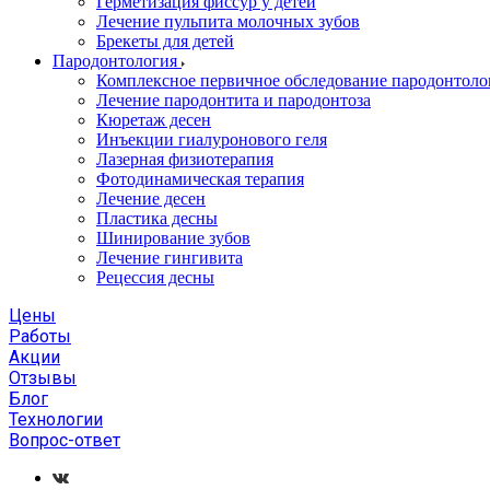
Герметизация фиссур у детей
Лечение пульпита молочных зубов
Брекеты для детей
Пародонтология
Комплексное первичное обследование пародонтоло
Лечение пародонтита и пародонтоза
Кюретаж десен
Инъекции гиалуронового геля
Лазерная физиотерапия
Фотодинамическая терапия
Лечение десен
Пластика десны
Шинирование зубов
Лечение гингивита
Рецессия десны
Цены
Работы
Акции
Отзывы
Блог
Технологии
Вопрос-ответ