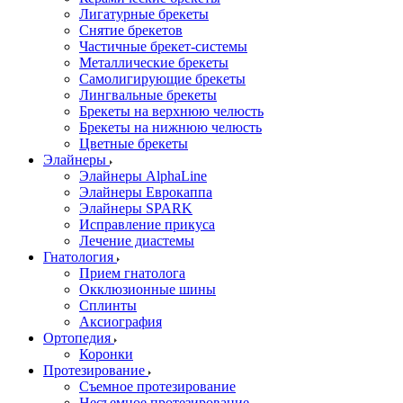
Лигатурные брекеты
Снятие брекетов
Частичные брекет-системы
Металлические брекеты
Самолигирующие брекеты
Лингвальные брекеты
Брекеты на верхнюю челюсть
Брекеты на нижнюю челюсть
Цветные брекеты
Элайнеры
Элайнеры AlphaLine
Элайнеры Еврокаппа
Элайнеры SPARK
Исправление прикуса
Лечение диастемы
Гнатология
Прием гнатолога
Окклюзионные шины
Сплинты
Аксиография
Ортопедия
Коронки
Протезирование
Съемное протезирование
Несъемное протезирование