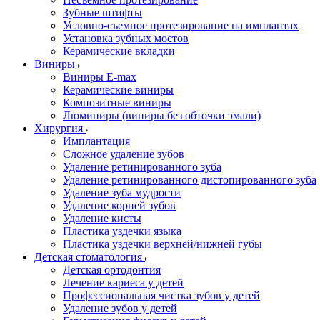
Зубные штифты
Условно-съемное протезирование на имплантах
Установка зубных мостов
Керамические вкладки
Виниры
Виниры E-max
Керамические виниры
Композитные виниры
Люминиры (виниры без обточки эмали)
Хирургия
Имплантация
Сложное удаление зубов
Удаление ретинированного зуба
Удаление ретинированного дистопированного зуба
Удаление зуба мудрости
Удаление корней зубов
Удаление кисты
Пластика уздечки языка
Пластика уздечки верхней/нижней губы
Детская стоматология
Детская ортодонтия
Лечение кариеса у детей
Профессиональная чистка зубов у детей
Удаление зубов у детей