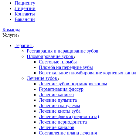
Пациенту
Лицензии
Контакты
Вакансии
Команда
Услуги
Терапия
Реставрация и наращивание зубов
Пломбирование зубов
Световые пломбы
Пломба на передние зубы
Вертикальное пломбирование корневых кана
Лечение зубов
Лечение зубов под микроскопом
Герметизация фиссур
Лечение кариеса
Лечение пульпита
Лечение гранулемы
Лечение кисты зуба
Лечение флюса (периостита)
Лечение периодонтита
Лечение каналов
Составление плана лечения