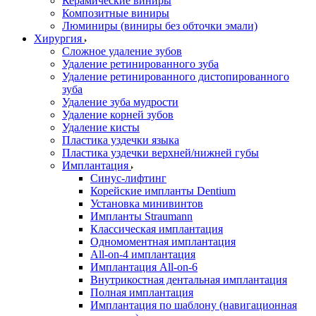
Керамические виниры
Композитные виниры
Люминиры (виниры без обточки эмали)
Хирургия
Сложное удаление зубов
Удаление ретинированного зуба
Удаление ретинированного дистопированного
зуба
Удаление зуба мудрости
Удаление корней зубов
Удаление кисты
Пластика уздечки языка
Пластика уздечки верхней/нижней губы
Имплантация
Синус-лифтинг
Корейские импланты Dentium
Установка минивинтов
Импланты Straumann
Классическая имплантация
Одномоментная имплантация
All-on-4 имплантация
Имплантация All-on-6
Внутрикостная дентальная имплантация
Полная имплантация
Имплантация по шаблону (навигационная