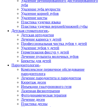
Удаление ретинированного дистопированного
зуба
Удаление зуба мудрости
Удаление корней зубов
Удаление кисты
Пластика уздечки языка
Пластика уздечки верхней/нижней губы
Детская стоматология
Детская ортодонтия
Лечение кариеса у детей
Профессиональная чистка зубов у детей
Удаление зубов у детей
Герметизация фиссур у детей
Лечение пульпита молочных зубов
Брекеты для детей
Пародонтология
Комплексное первичное обследование
пародонтолога
Лечение пародонтита и пародонтоза
Кюретаж десен
Инъекции гиалуронового геля
Лазерная физиотерапия
Фотодинамическая терапия
Лечение десен
Пластика десны