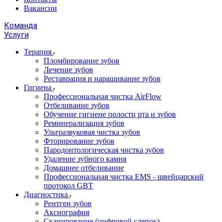
Вакансии
Команда
Услуги
Терапия
Пломбирование зубов
Лечение зубов
Реставрация и наращивание зубов
Гигиена
Профессиональная чистка AirFlow
Отбеливание зубов
Обучение гигиене полости рта и зубов
Реминерализация зубов
Ультразвуковая чистка зубов
Фторирование зубов
Пародонтологическая чистка зубов
Удаление зубного камня
Домашнее отбеливание
Профессиональная чистка EMS - швейцарский
протокол GBT
Диагностика
Рентген зубов
Аксиография
Сканирование (цифровой слепок)