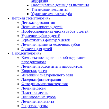
хирургия)
Наращивание десны для импланта
Титановые импланты
Удаление импланта зуба
Детская стоматология
Детская ортодонтия
Лечение кариеса у детей
Профессиональная чистка зубов у детей
Удаление зубов у детей
Герметизация фиссур у детей
Лечение пульпита молочных зубов
Брекеты для детей
Пародонтология
Комплексное первичное обследование
пародонтолога
Лечение пародонтита и пародонтоза
Кюретаж десен
Инъекции гиалуронового геля
Лазерная физиотерапия
Фотодинамическая терапия
Лечение десен
Пластика десны
Шинирование зубов
Лечение гингивита
Рецессия десны