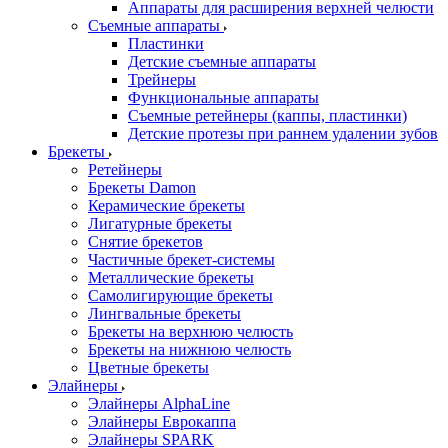
Аппараты для расширения верхней челюсти
Съемные аппараты
Пластинки
Детские съемные аппараты
Трейнеры
Функциональные аппараты
Съемные ретейнеры (каппы, пластинки)
Детские протезы при раннем удалении зубов
Брекеты
Ретейнеры
Брекеты Damon
Керамические брекеты
Лигатурные брекеты
Снятие брекетов
Частичные брекет-системы
Металлические брекеты
Самолигирующие брекеты
Лингвальные брекеты
Брекеты на верхнюю челюсть
Брекеты на нижнюю челюсть
Цветные брекеты
Элайнеры
Элайнеры AlphaLine
Элайнеры Еврокаппа
Элайнеры SPARK