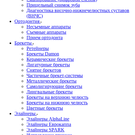
Прицельный снимок зуба
Диагностика височно-нижнечелюстных суставов
(ВНЧС)
Ортодонтия
Несъемные аппараты
Съемные аппараты
Прием ортодонта
Брекеты
Ретейнеры
Брекеты Damon
Керамические брекеты
Лигатурные брекеты
Снятие брекетов
Частичные брекет-системы
Металлические брекеты
Самолигирующие брекеты
Лингвальные брекеты
Брекеты на верхнюю челюсть
Брекеты на нижнюю челюсть
Цветные брекеты
Элайнеры
Элайнеры AlphaLine
Элайнеры Еврокаппа
Элайнеры SPARK