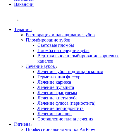
Вакансии
Команда
Услуги
Терапия
Реставрация и наращивание зубов
Пломбирование зубов
Световые пломбы
Пломба на передние зубы
Вертикальное пломбирование корневых
каналов
Лечение зубов
Лечение зубов под микроскопом
Герметизация фиссур
Лечение кариеса
Лечение пульпита
Лечение гранулемы
Лечение кисты зуба
Лечение флюса (периостита)
Лечение периодонтита
Лечение каналов
Составление плана лечения
Гигиена
Профессиональная чистка AirFlow