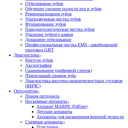
Отбеливание зубов
Обучение гигиене полости рта и зубов
Реминерализация зубов
Ультразвуковая чистка зубов
Фторирование зубов
Пародонтологическая чистка зубов
Удаление зубного камня
Домашнее отбеливание
Профессиональная чистка EMS - швейцарский
протокол GBT
Диагностика
Рентген зубов
Аксиография
Сканирование (цифровой слепок)
Прицельный снимок зуба
Диагностика височно-нижнечелюстных суставов
(ВНЧС)
Ортодонтия
Прием ортодонта
Несъемные аппараты
Аппарат MARPE (FitFree)
Детские аппараты
Аппараты для расширения верхней челюсти
Съемные аппараты
Пластинки