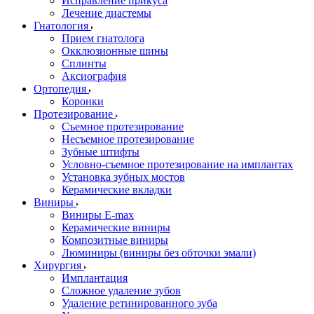
Исправление прикуса
Лечение диастемы
Гнатология
Прием гнатолога
Окклюзионные шины
Сплинты
Аксиография
Ортопедия
Коронки
Протезирование
Съемное протезирование
Несъемное протезирование
Зубные штифты
Условно-съемное протезирование на имплантах
Установка зубных мостов
Керамические вкладки
Виниры
Виниры E-max
Керамические виниры
Композитные виниры
Люминиры (виниры без обточки эмали)
Хирургия
Имплантация
Сложное удаление зубов
Удаление ретинированного зуба