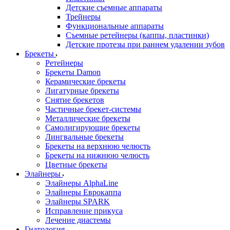
Детские съемные аппараты
Трейнеры
Функциональные аппараты
Съемные ретейнеры (каппы, пластинки)
Детские протезы при раннем удалении зубов
Брекеты
Ретейнеры
Брекеты Damon
Керамические брекеты
Лигатурные брекеты
Снятие брекетов
Частичные брекет-системы
Металлические брекеты
Самолигирующие брекеты
Лингвальные брекеты
Брекеты на верхнюю челюсть
Брекеты на нижнюю челюсть
Цветные брекеты
Элайнеры
Элайнеры AlphaLine
Элайнеры Еврокаппа
Элайнеры SPARK
Исправление прикуса
Лечение диастемы
Гнатология