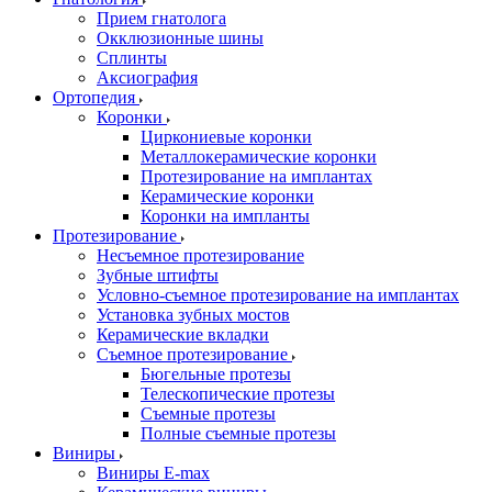
Прием гнатолога
Окклюзионные шины
Сплинты
Аксиография
Ортопедия
Коронки
Циркониевые коронки
Металлокерамические коронки
Протезирование на имплантах
Керамические коронки
Коронки на импланты
Протезирование
Несъемное протезирование
Зубные штифты
Условно-съемное протезирование на имплантах
Установка зубных мостов
Керамические вкладки
Съемное протезирование
Бюгельные протезы
Телескопические протезы
Съемные протезы
Полные съемные протезы
Виниры
Виниры E-max