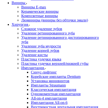
Виниры
Виниры E-max
Керамические виниры
Композитные виниры
Люминиры (виниры без обточки эмали)
Хирургия
Сложное удаление зубов
Удаление ретинированного зуба
Удаление ретинированного дистопированного
зуба
Удаление зуба мудрости
Удаление корней зубов
Удаление кисты
Пластика уздечки языка
Пластика уздечки верхней/нижней губы
Имплантация
Синус-лифтинг
Корейские импланты Dentium
Установка минивинтов
Импланты Straumann
Классическая имплантация
Одномоментная имплантация
All-on-4 имплантация
Имплантация All-on-6
Внутрикостная дентальная имплантация