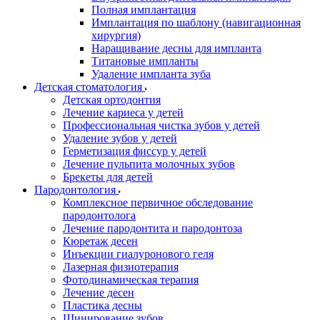
Полная имплантация
Имплантация по шаблону (навигационная
хирургия)
Наращивание десны для импланта
Титановые импланты
Удаление импланта зуба
Детская стоматология
Детская ортодонтия
Лечение кариеса у детей
Профессиональная чистка зубов у детей
Удаление зубов у детей
Герметизация фиссур у детей
Лечение пульпита молочных зубов
Брекеты для детей
Пародонтология
Комплексное первичное обследование
пародонтолога
Лечение пародонтита и пародонтоза
Кюретаж десен
Инъекции гиалуронового геля
Лазерная физиотерапия
Фотодинамическая терапия
Лечение десен
Пластика десны
Шинирование зубов