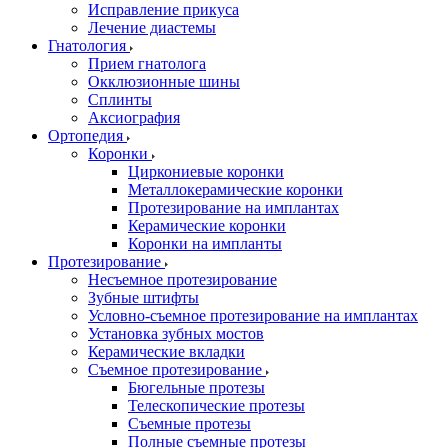
Исправление прикуса
Лечение диастемы
Гнатология
Прием гнатолога
Окклюзионные шины
Сплинты
Аксиография
Ортопедия
Коронки
Циркониевые коронки
Металлокерамические коронки
Протезирование на имплантах
Керамические коронки
Коронки на импланты
Протезирование
Несъемное протезирование
Зубные штифты
Условно-съемное протезирование на имплантах
Установка зубных мостов
Керамические вкладки
Съемное протезирование
Бюгельные протезы
Телескопические протезы
Съемные протезы
Полные съемные протезы