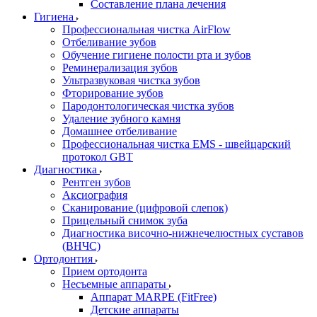
Составление плана лечения
Гигиена
Профессиональная чистка AirFlow
Отбеливание зубов
Обучение гигиене полости рта и зубов
Реминерализация зубов
Ультразвуковая чистка зубов
Фторирование зубов
Пародонтологическая чистка зубов
Удаление зубного камня
Домашнее отбеливание
Профессиональная чистка EMS - швейцарский
протокол GBT
Диагностика
Рентген зубов
Аксиография
Сканирование (цифровой слепок)
Прицельный снимок зуба
Диагностика височно-нижнечелюстных суставов
(ВНЧС)
Ортодонтия
Прием ортодонта
Несъемные аппараты
Аппарат MARPE (FitFree)
Детские аппараты