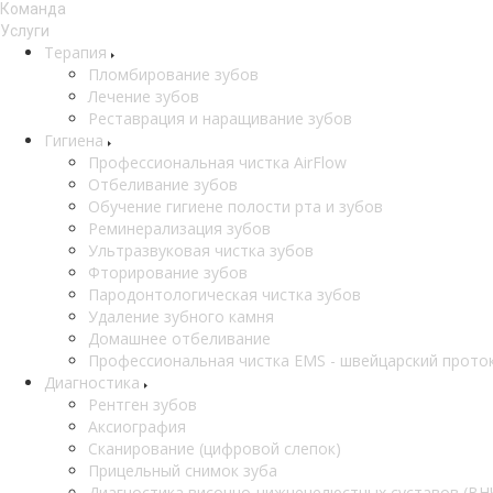
Команда
Услуги
Терапия
Пломбирование зубов
Лечение зубов
Реставрация и наращивание зубов
Гигиена
Профессиональная чистка AirFlow
Отбеливание зубов
Обучение гигиене полости рта и зубов
Реминерализация зубов
Ультразвуковая чистка зубов
Фторирование зубов
Пародонтологическая чистка зубов
Удаление зубного камня
Домашнее отбеливание
Профессиональная чистка EMS - швейцарский прото
Диагностика
Рентген зубов
Аксиография
Сканирование (цифровой слепок)
Прицельный снимок зуба
Диагностика височно-нижнечелюстных суставов (ВН