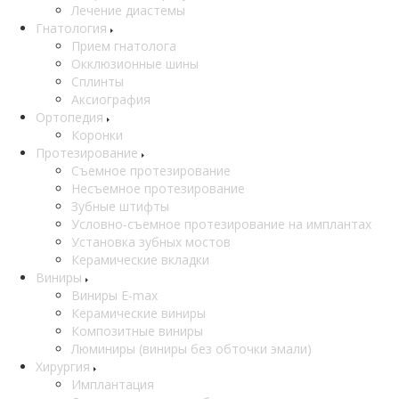
Лечение диастемы
Гнатология
Прием гнатолога
Окклюзионные шины
Сплинты
Аксиография
Ортопедия
Коронки
Протезирование
Съемное протезирование
Несъемное протезирование
Зубные штифты
Условно-съемное протезирование на имплантах
Установка зубных мостов
Керамические вкладки
Виниры
Виниры E-max
Керамические виниры
Композитные виниры
Люминиры (виниры без обточки эмали)
Хирургия
Имплантация