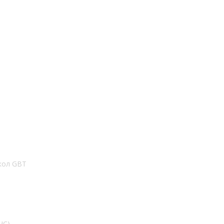
кол GBT
ЧС)