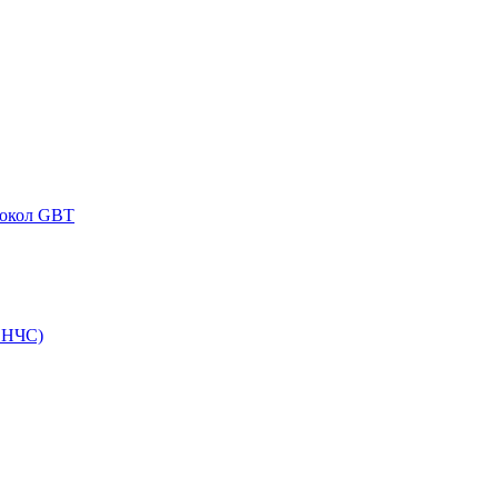
токол GBT
ВНЧС)