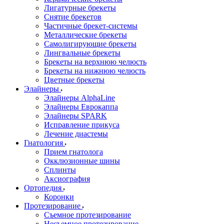
Лигатурные брекеты
Снятие брекетов
Частичные брекет-системы
Металлические брекеты
Самолигирующие брекеты
Лингвальные брекеты
Брекеты на верхнюю челюсть
Брекеты на нижнюю челюсть
Цветные брекеты
Элайнеры
Элайнеры AlphaLine
Элайнеры Еврокаппа
Элайнеры SPARK
Исправление прикуса
Лечение диастемы
Гнатология
Прием гнатолога
Окклюзионные шины
Сплинты
Аксиография
Ортопедия
Коронки
Протезирование
Съемное протезирование
Несъемное протезирование