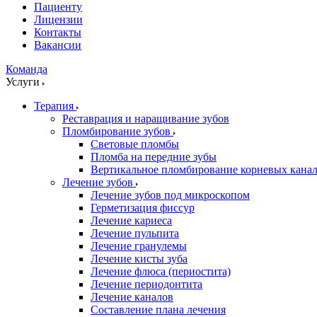
Пациенту
Лицензии
Контакты
Вакансии
Команда
Услуги
Терапия
Реставрация и наращивание зубов
Пломбирование зубов
Световые пломбы
Пломба на передние зубы
Вертикальное пломбирование корневых кана
Лечение зубов
Лечение зубов под микроскопом
Герметизация фиссур
Лечение кариеса
Лечение пульпита
Лечение гранулемы
Лечение кисты зуба
Лечение флюса (периостита)
Лечение периодонтита
Лечение каналов
Составление плана лечения