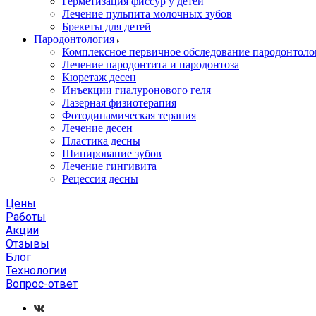
Герметизация фиссур у детей
Лечение пульпита молочных зубов
Брекеты для детей
Пародонтология
Комплексное первичное обследование пародонтоло
Лечение пародонтита и пародонтоза
Кюретаж десен
Инъекции гиалуронового геля
Лазерная физиотерапия
Фотодинамическая терапия
Лечение десен
Пластика десны
Шинирование зубов
Лечение гингивита
Рецессия десны
Цены
Работы
Акции
Отзывы
Блог
Технологии
Вопрос-ответ