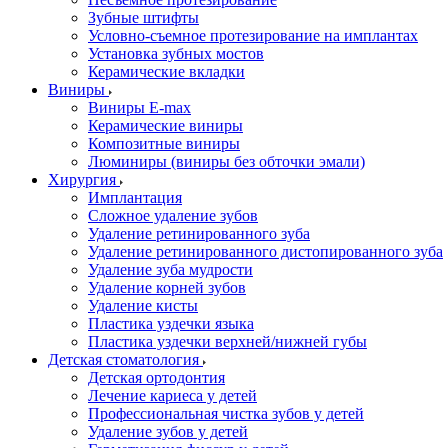
Зубные штифты
Условно-съемное протезирование на имплантах
Установка зубных мостов
Керамические вкладки
Виниры
Виниры E-max
Керамические виниры
Композитные виниры
Люминиры (виниры без обточки эмали)
Хирургия
Имплантация
Сложное удаление зубов
Удаление ретинированного зуба
Удаление ретинированного дистопированного зуба
Удаление зуба мудрости
Удаление корней зубов
Удаление кисты
Пластика уздечки языка
Пластика уздечки верхней/нижней губы
Детская стоматология
Детская ортодонтия
Лечение кариеса у детей
Профессиональная чистка зубов у детей
Удаление зубов у детей