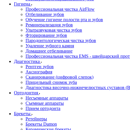
Гигиена
Профессиональная чистка AirFlow
Отбеливание зубов
Обучение гигиене полости рта и зубов
Реминерализация зубов
Ультразвуковая чистка зубов
Фторирование зубов
Пародонтологическая чистка зубов
Удаление зубного камня
Домашнее отбеливание
Профессиональная чистка EMS - швейцарский про
Диагностика
Рентген зубов
Аксиография
Сканирование (цифровой слепок)
Прицельный снимок зуба
Диагностика височно-нижнечелюстных суставов (
Ортодонтия
Несъемные аппараты
Съемные аппараты
Прием ортодонта
Брекеты
Ретейнеры
Брекеты Damon
Керамические брекеты