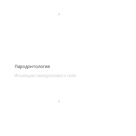
Пародонтология
Инъекции гиалуронового геля