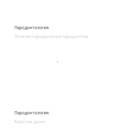
Пародонтология
Лечение пародонтита и пародонтоза
Пародонтология
Кюретаж десен