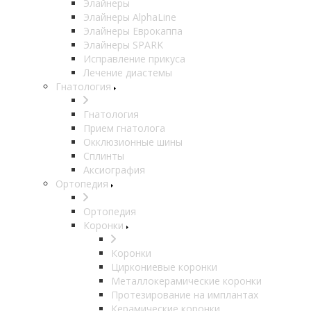
Элайнеры
Элайнеры AlphaLine
Элайнеры Еврокаппа
Элайнеры SPARK
Исправление прикуса
Лечение диастемы
Гнатология
Гнатология
Прием гнатолога
Окклюзионные шины
Сплинты
Аксиография
Ортопедия
Ортопедия
Коронки
Коронки
Циркониевые коронки
Металлокерамические коронки
Протезирование на имплантах
Керамические коронки