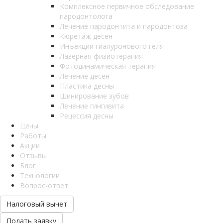
Комплексное первичное обследование
пародонтолога
Лечение пародонтита и пародонтоза
Кюретаж десен
Инъекции гиалуронового геля
Лазерная физиотерапия
Фотодинамическая терапия
Лечение десен
Пластика десны
Шинирование зубов
Лечение гингивита
Рецессия десны
Цены
Работы
Акции
Отзывы
Блог
Технологии
Вопрос-ответ
Налоговый вычет
Подать заявку