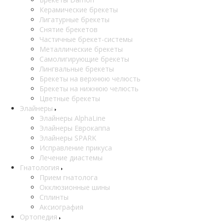
Керамические брекеты
Лигатурные брекеты
Снятие брекетов
Частичные брекет-системы
Металлические брекеты
Самолигирующие брекеты
Лингвальные брекеты
Брекеты на верхнюю челюсть
Брекеты на нижнюю челюсть
Цветные брекеты
Элайнеры
Элайнеры AlphaLine
Элайнеры Еврокаппа
Элайнеры SPARK
Исправление прикуса
Лечение диастемы
Гнатология
Прием гнатолога
Окклюзионные шины
Сплинты
Аксиография
Ортопедия