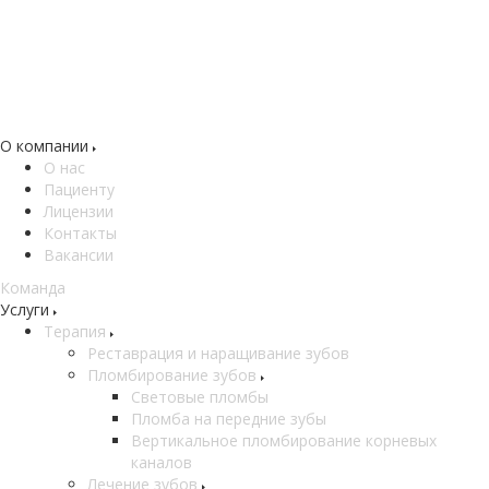
О компании
О нас
Пациенту
Лицензии
Контакты
Вакансии
Команда
Услуги
Терапия
Реставрация и наращивание зубов
Пломбирование зубов
Световые пломбы
Пломба на передние зубы
Вертикальное пломбирование корневых
каналов
Лечение зубов