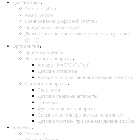
Диагностика
Рентген зубов
Аксиография
Сканирование (цифровой слепок)
Прицельный снимок зуба
Диагностика височно-нижнечелюстных суставов
(ВНЧС)
Ортодонтия
Прием ортодонта
Несъемные аппараты
Аппарат MARPE (FitFree)
Детские аппараты
Аппараты для расширения верхней челюсти
Съемные аппараты
Пластинки
Детские съемные аппараты
Трейнеры
Функциональные аппараты
Съемные ретейнеры (каппы, пластинки)
Детские протезы при раннем удалении зубов
Брекеты
Ретейнеры
Брекеты Damon