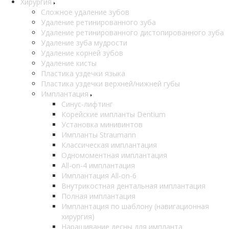
Хирургия
Сложное удаление зубов
Удаление ретинированного зуба
Удаление ретинированного дистопированного зуба
Удаление зуба мудрости
Удаление корней зубов
Удаление кисты
Пластика уздечки языка
Пластика уздечки верхней/нижней губы
Имплантация
Синус-лифтинг
Корейские импланты Dentium
Установка минивинтов
Импланты Straumann
Классическая имплантация
Одномоментная имплантация
All-on-4 имплантация
Имплантация All-on-6
Внутрикостная дентальная имплантация
Полная имплантация
Имплантация по шаблону (навигационная
хирургия)
Наращивание десны для импланта