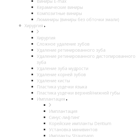
Виниры E-max
Керамические виниры
Композитные виниры
Люминиры (виниры без обточки эмали)
Хирургия
Хирургия
Сложное удаление зубов
Удаление ретинированного зуба
Удаление ретинированного дистопированного
зуба
Удаление зуба мудрости
Удаление корней зубов
Удаление кисты
Пластика уздечки языка
Пластика уздечки верхней/нижней губы
Имплантация
Имплантация
Синус-лифтинг
Корейские импланты Dentium
Установка минивинтов
Импланты Straumann