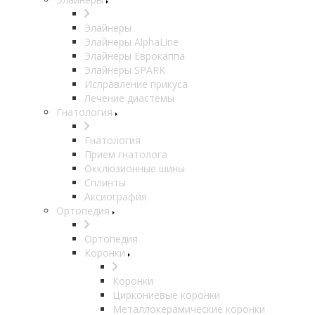
Элайнеры
Элайнеры AlphaLine
Элайнеры Еврокаппа
Элайнеры SPARK
Исправление прикуса
Лечение диастемы
Гнатология
Гнатология
Прием гнатолога
Окклюзионные шины
Сплинты
Аксиография
Ортопедия
Ортопедия
Коронки
Коронки
Циркониевые коронки
Металлокерамические коронки