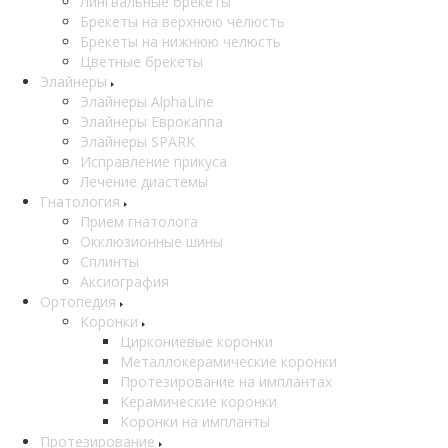
Лингвальные брекеты
Брекеты на верхнюю челюсть
Брекеты на нижнюю челюсть
Цветные брекеты
Элайнеры
Элайнеры AlphaLine
Элайнеры Еврокаппа
Элайнеры SPARK
Исправление прикуса
Лечение диастемы
Гнатология
Прием гнатолога
Окклюзионные шины
Сплинты
Аксиография
Ортопедия
Коронки
Циркониевые коронки
Металлокерамические коронки
Протезирование на имплантах
Керамические коронки
Коронки на импланты
Протезирование