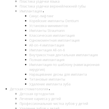
Пластика уздечки языка
Пластика уздечки верхней/нижней губы
Имплантация
Синус-лифтинг
Корейские импланты Dentium
Установка минивинтов
Импланты Straumann
Классическая имплантация
Одномоментная имплантация
All-on-4 имплантация
Имплантация All-on-6
Внутрикостная дентальная имплантация
Полная имплантация
Имплантация по шаблону (навигационная
хирургия)
Наращивание десны для импланта
Титановые импланты
Удаление импланта зуба
Детская стоматология
Детская ортодонтия
Лечение кариеса у детей
Профессиональная чистка зубов у детей
Удаление зубов у детей