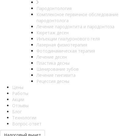
Пародонтология
Комплексное первичное обследование
пародонтолога
Лечение пародонтита и пародонтоза
Кюретаж десен
Инъекции гиалуронового геля
Лазерная физиотерапия
Фотодинамическая терапия
Лечение десен
Пластика десны
Шинирование зубов
Лечение гингивита
Рецессия десны
Цены
Работы
Акции
Отзывы
Блог
Технологии
Вопрос-ответ
Налоговый вычет