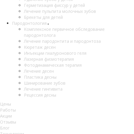
Герметизация фиссур у детей
Лечение пульпита молочных зубов
Брекеты для детей
Пародонтология
Комплексное первичное обследование
пародонтолога
Лечение пародонтита и пародонтоза
Кюретаж десен
Инъекции гиалуронового геля
Лазерная физиотерапия
Фотодинамическая терапия
Лечение десен
Пластика десны
Шинирование зубов
Лечение гингивита
Рецессия десны
Цены
Работы
Акции
Отзывы
Блог
Технологии