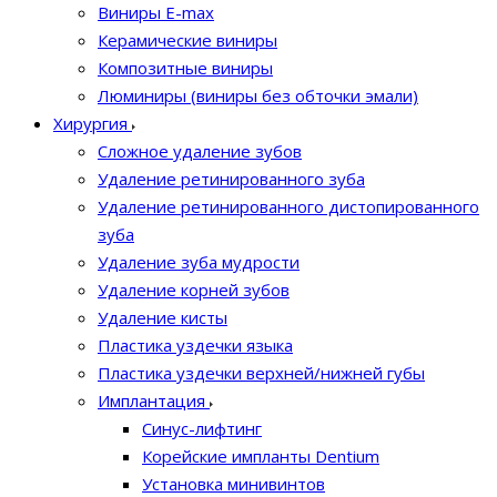
Виниры E-max
Керамические виниры
Композитные виниры
Люминиры (виниры без обточки эмали)
Хирургия
Сложное удаление зубов
Удаление ретинированного зуба
Удаление ретинированного дистопированного
зуба
Удаление зуба мудрости
Удаление корней зубов
Удаление кисты
Пластика уздечки языка
Пластика уздечки верхней/нижней губы
Имплантация
Синус-лифтинг
Корейские импланты Dentium
Установка минивинтов