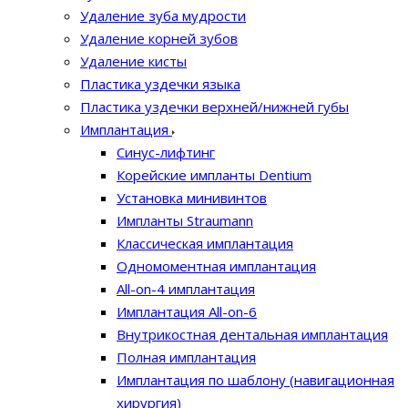
Удаление зуба мудрости
Удаление корней зубов
Удаление кисты
Пластика уздечки языка
Пластика уздечки верхней/нижней губы
Имплантация
Синус-лифтинг
Корейские импланты Dentium
Установка минивинтов
Импланты Straumann
Классическая имплантация
Одномоментная имплантация
All-on-4 имплантация
Имплантация All-on-6
Внутрикостная дентальная имплантация
Полная имплантация
Имплантация по шаблону (навигационная
хирургия)