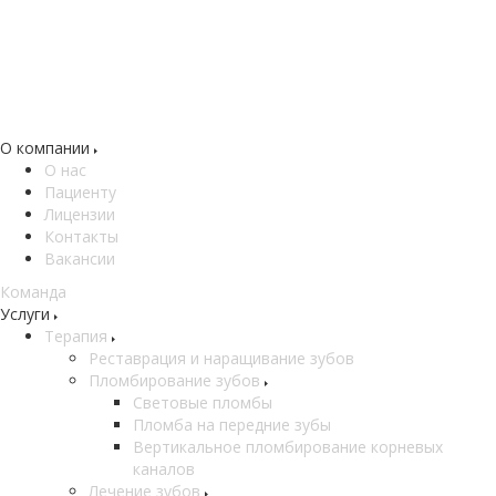
О компании
О нас
Пациенту
Лицензии
Контакты
Вакансии
Команда
Услуги
Терапия
Реставрация и наращивание зубов
Пломбирование зубов
Световые пломбы
Пломба на передние зубы
Вертикальное пломбирование корневых
каналов
Лечение зубов