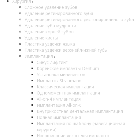
Хирургия
Сложное удаление зубов
Удаление ретинированного зуба
Удаление ретинированного дистопированного зуба
Удаление зуба мудрости
Удаление корней зубов
Удаление кисты
Пластика уздечки языка
Пластика уздечки верхней/нижней губы
Имплантация
Синус-лифтинг
Корейские импланты Dentium
Установка минивинтов
Импланты Straumann
Классическая имплантация
Одномоментная имплантация
All-on-4 имплантация
Имплантация All-on-6
Внутрикостная дентальная имплантация
Полная имплантация
Имплантация по шаблону (навигационная
хирургия)
Наращивание десны для импланта