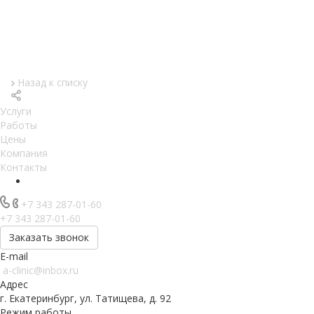
Назад к списку
Услуги
Работы
Цены
Компания
Контакты
+7 343 287-01-60
+7 343 287-01-60
Заказать звонок
E-mail
a-clinic@inbox.ru
Адрес
г. Екатеринбург, ул. Татищева, д. 92
Режим работы