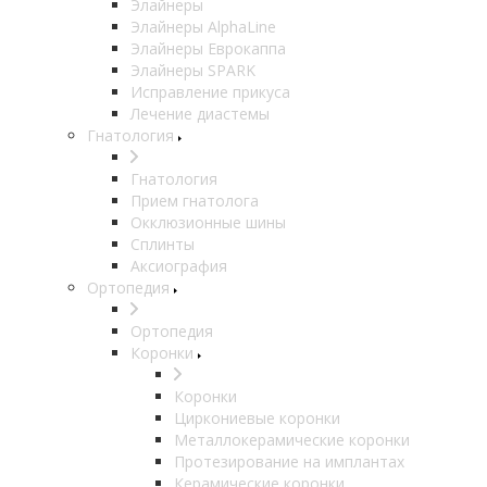
Элайнеры
Элайнеры AlphaLine
Элайнеры Еврокаппа
Элайнеры SPARK
Исправление прикуса
Лечение диастемы
Гнатология
Гнатология
Прием гнатолога
Окклюзионные шины
Сплинты
Аксиография
Ортопедия
Ортопедия
Коронки
Коронки
Циркониевые коронки
Металлокерамические коронки
Протезирование на имплантах
Керамические коронки