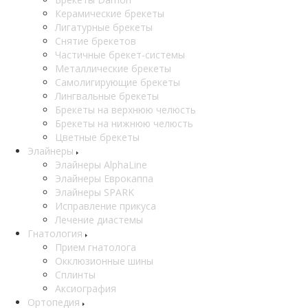
Керамические брекеты
Лигатурные брекеты
Снятие брекетов
Частичные брекет-системы
Металлические брекеты
Самолигирующие брекеты
Лингвальные брекеты
Брекеты на верхнюю челюсть
Брекеты на нижнюю челюсть
Цветные брекеты
Элайнеры
Элайнеры AlphaLine
Элайнеры Еврокаппа
Элайнеры SPARK
Исправление прикуса
Лечение диастемы
Гнатология
Прием гнатолога
Окклюзионные шины
Сплинты
Аксиография
Ортопедия