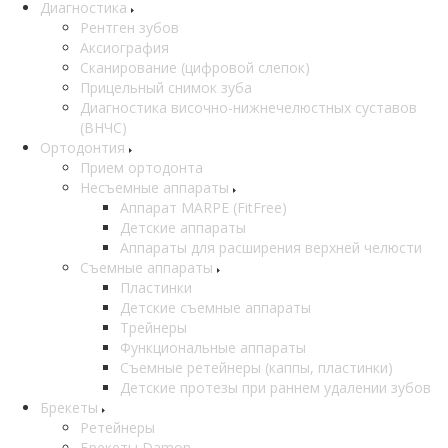
Диагностика
Рентген зубов
Аксиография
Сканирование (цифровой слепок)
Прицельный снимок зуба
Диагностика височно-нижнечелюстных суставов
(ВНЧС)
Ортодонтия
Прием ортодонта
Несъемные аппараты
Аппарат MARPE (FitFree)
Детские аппараты
Аппараты для расширения верхней челюсти
Съемные аппараты
Пластинки
Детские съемные аппараты
Трейнеры
Функциональные аппараты
Съемные ретейнеры (каппы, пластинки)
Детские протезы при раннем удалении зубов
Брекеты
Ретейнеры
Брекеты Damon