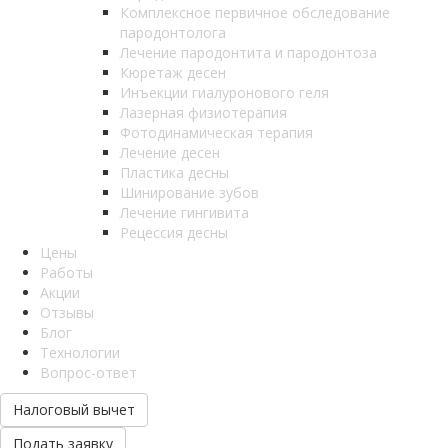
Комплексное первичное обследование
пародонтолога
Лечение пародонтита и пародонтоза
Кюретаж десен
Инъекции гиалуронового геля
Лазерная физиотерапия
Фотодинамическая терапия
Лечение десен
Пластика десны
Шинирование зубов
Лечение гингивита
Рецессия десны
Цены
Работы
Акции
Отзывы
Блог
Технологии
Вопрос-ответ
Налоговый вычет
Подать заявку