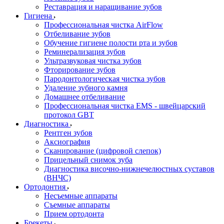
Реставрация и наращивание зубов
Гигиена
Профессиональная чистка AirFlow
Отбеливание зубов
Обучение гигиене полости рта и зубов
Реминерализация зубов
Ультразвуковая чистка зубов
Фторирование зубов
Пародонтологическая чистка зубов
Удаление зубного камня
Домашнее отбеливание
Профессиональная чистка EMS - швейцарский
протокол GBT
Диагностика
Рентген зубов
Аксиография
Сканирование (цифровой слепок)
Прицельный снимок зуба
Диагностика височно-нижнечелюстных суставов
(ВНЧС)
Ортодонтия
Несъемные аппараты
Съемные аппараты
Прием ортодонта
Брекеты