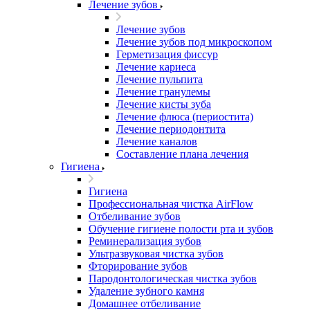
Лечение зубов
Лечение зубов
Лечение зубов под микроскопом
Герметизация фиссур
Лечение кариеса
Лечение пульпита
Лечение гранулемы
Лечение кисты зуба
Лечение флюса (периостита)
Лечение периодонтита
Лечение каналов
Составление плана лечения
Гигиена
Гигиена
Профессиональная чистка AirFlow
Отбеливание зубов
Обучение гигиене полости рта и зубов
Реминерализация зубов
Ультразвуковая чистка зубов
Фторирование зубов
Пародонтологическая чистка зубов
Удаление зубного камня
Домашнее отбеливание