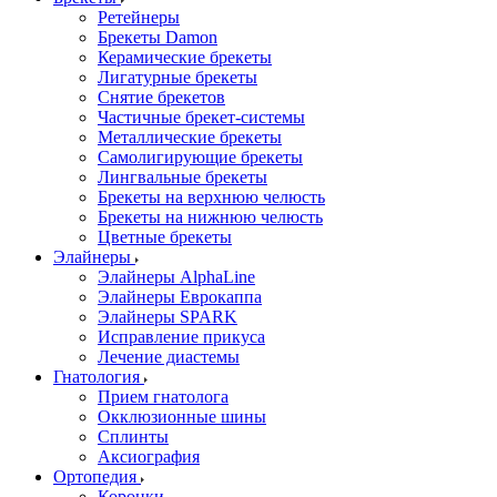
Ретейнеры
Брекеты Damon
Керамические брекеты
Лигатурные брекеты
Снятие брекетов
Частичные брекет-системы
Металлические брекеты
Самолигирующие брекеты
Лингвальные брекеты
Брекеты на верхнюю челюсть
Брекеты на нижнюю челюсть
Цветные брекеты
Элайнеры
Элайнеры AlphaLine
Элайнеры Еврокаппа
Элайнеры SPARK
Исправление прикуса
Лечение диастемы
Гнатология
Прием гнатолога
Окклюзионные шины
Сплинты
Аксиография
Ортопедия
Коронки