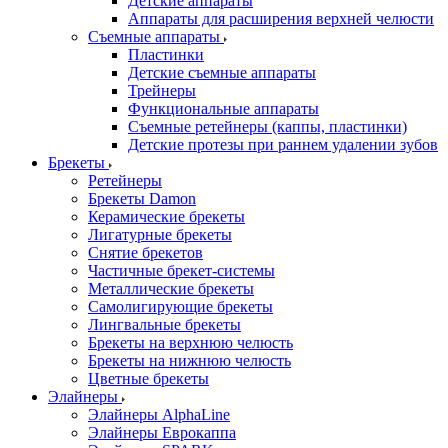
Детские аппараты
Аппараты для расширения верхней челюсти
Съемные аппараты
Пластинки
Детские съемные аппараты
Трейнеры
Функциональные аппараты
Съемные ретейнеры (каппы, пластинки)
Детские протезы при раннем удалении зубов
Брекеты
Ретейнеры
Брекеты Damon
Керамические брекеты
Лигатурные брекеты
Снятие брекетов
Частичные брекет-системы
Металлические брекеты
Самолигирующие брекеты
Лингвальные брекеты
Брекеты на верхнюю челюсть
Брекеты на нижнюю челюсть
Цветные брекеты
Элайнеры
Элайнеры AlphaLine
Элайнеры Еврокаппа