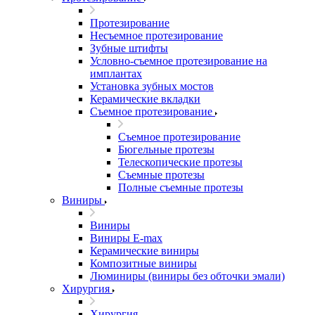
Протезирование
Несъемное протезирование
Зубные штифты
Условно-съемное протезирование на
имплантах
Установка зубных мостов
Керамические вкладки
Съемное протезирование
Съемное протезирование
Бюгельные протезы
Телескопические протезы
Съемные протезы
Полные съемные протезы
Виниры
Виниры
Виниры E-max
Керамические виниры
Композитные виниры
Люминиры (виниры без обточки эмали)
Хирургия
Хирургия