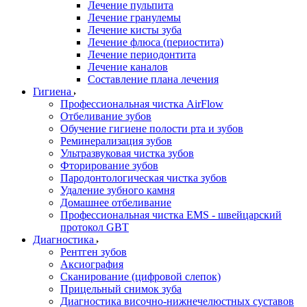
Лечение пульпита
Лечение гранулемы
Лечение кисты зуба
Лечение флюса (периостита)
Лечение периодонтита
Лечение каналов
Составление плана лечения
Гигиена
Профессиональная чистка AirFlow
Отбеливание зубов
Обучение гигиене полости рта и зубов
Реминерализация зубов
Ультразвуковая чистка зубов
Фторирование зубов
Пародонтологическая чистка зубов
Удаление зубного камня
Домашнее отбеливание
Профессиональная чистка EMS - швейцарский
протокол GBT
Диагностика
Рентген зубов
Аксиография
Сканирование (цифровой слепок)
Прицельный снимок зуба
Диагностика височно-нижнечелюстных суставов