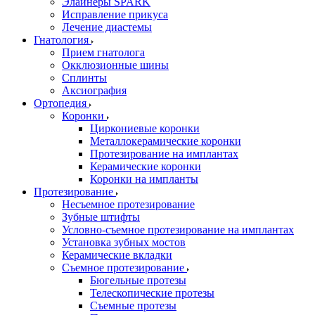
Элайнеры SPARK
Исправление прикуса
Лечение диастемы
Гнатология
Прием гнатолога
Окклюзионные шины
Сплинты
Аксиография
Ортопедия
Коронки
Циркониевые коронки
Металлокерамические коронки
Протезирование на имплантах
Керамические коронки
Коронки на импланты
Протезирование
Несъемное протезирование
Зубные штифты
Условно-съемное протезирование на имплантах
Установка зубных мостов
Керамические вкладки
Съемное протезирование
Бюгельные протезы
Телескопические протезы
Съемные протезы