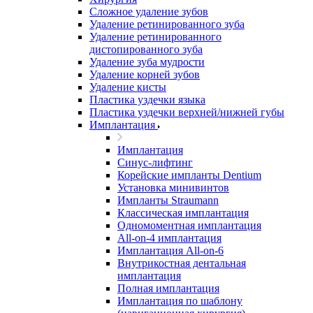
Сложное удаление зубов
Удаление ретинированного зуба
Удаление ретинированного
дистопированного зуба
Удаление зуба мудрости
Удаление корней зубов
Удаление кисты
Пластика уздечки языка
Пластика уздечки верхней/нижней губы
Имплантация
Имплантация
Синус-лифтинг
Корейские импланты Dentium
Установка минивинтов
Импланты Straumann
Классическая имплантация
Одномоментная имплантация
All-on-4 имплантация
Имплантация All-on-6
Внутрикостная дентальная
имплантация
Полная имплантация
Имплантация по шаблону