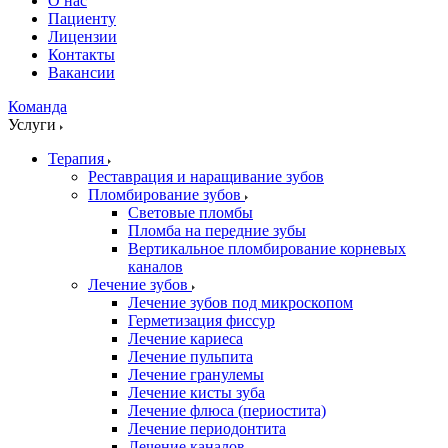
О нас
Пациенту
Лицензии
Контакты
Вакансии
Команда
Услуги
Терапия
Реставрация и наращивание зубов
Пломбирование зубов
Световые пломбы
Пломба на передние зубы
Вертикальное пломбирование корневых
каналов
Лечение зубов
Лечение зубов под микроскопом
Герметизация фиссур
Лечение кариеса
Лечение пульпита
Лечение гранулемы
Лечение кисты зуба
Лечение флюса (периостита)
Лечение периодонтита
Лечение каналов