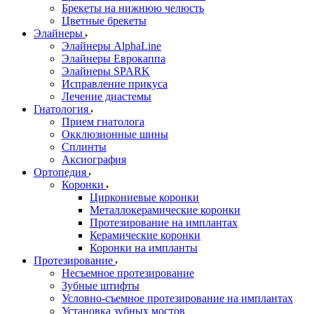
Брекеты на нижнюю челюсть
Цветные брекеты
Элайнеры
Элайнеры AlphaLine
Элайнеры Еврокаппа
Элайнеры SPARK
Исправление прикуса
Лечение диастемы
Гнатология
Прием гнатолога
Окклюзионные шины
Сплинты
Аксиография
Ортопедия
Коронки
Циркониевые коронки
Металлокерамические коронки
Протезирование на имплантах
Керамические коронки
Коронки на импланты
Протезирование
Несъемное протезирование
Зубные штифты
Условно-съемное протезирование на имплантах
Установка зубных мостов