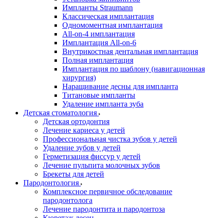
Импланты Straumann
Классическая имплантация
Одномоментная имплантация
All-on-4 имплантация
Имплантация All-on-6
Внутрикостная дентальная имплантация
Полная имплантация
Имплантация по шаблону (навигационная
хирургия)
Наращивание десны для импланта
Титановые импланты
Удаление импланта зуба
Детская стоматология
Детская ортодонтия
Лечение кариеса у детей
Профессиональная чистка зубов у детей
Удаление зубов у детей
Герметизация фиссур у детей
Лечение пульпита молочных зубов
Брекеты для детей
Пародонтология
Комплексное первичное обследование
пародонтолога
Лечение пародонтита и пародонтоза
Кюретаж десен