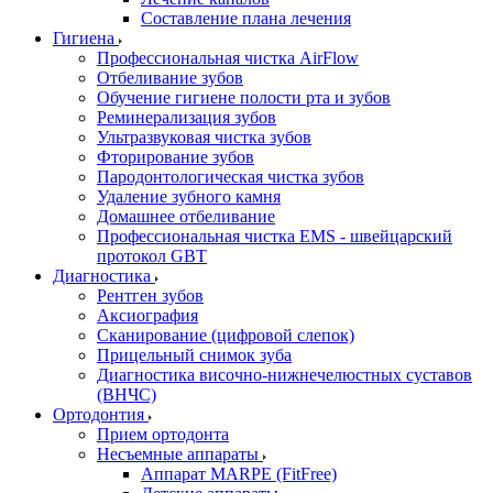
Составление плана лечения
Гигиена
Профессиональная чистка AirFlow
Отбеливание зубов
Обучение гигиене полости рта и зубов
Реминерализация зубов
Ультразвуковая чистка зубов
Фторирование зубов
Пародонтологическая чистка зубов
Удаление зубного камня
Домашнее отбеливание
Профессиональная чистка EMS - швейцарский
протокол GBT
Диагностика
Рентген зубов
Аксиография
Сканирование (цифровой слепок)
Прицельный снимок зуба
Диагностика височно-нижнечелюстных суставов
(ВНЧС)
Ортодонтия
Прием ортодонта
Несъемные аппараты
Аппарат MARPE (FitFree)