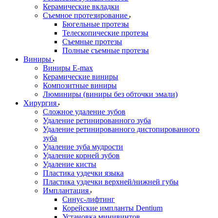
Керамические вкладки
Съемное протезирование
Бюгельные протезы
Телескопические протезы
Съемные протезы
Полные съемные протезы
Виниры
Виниры E-max
Керамические виниры
Композитные виниры
Люминиры (виниры без обточки эмали)
Хирургия
Сложное удаление зубов
Удаление ретинированного зуба
Удаление ретинированного дистопированного
зуба
Удаление зуба мудрости
Удаление корней зубов
Удаление кисты
Пластика уздечки языка
Пластика уздечки верхней/нижней губы
Имплантация
Синус-лифтинг
Корейские импланты Dentium
Установка минивинтов