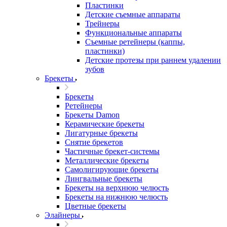
Пластинки
Детские съемные аппараты
Трейнеры
Функциональные аппараты
Съемные ретейнеры (каппы,
пластинки)
Детские протезы при раннем удалении
зубов
Брекеты
Брекеты
Ретейнеры
Брекеты Damon
Керамические брекеты
Лигатурные брекеты
Снятие брекетов
Частичные брекет-системы
Металлические брекеты
Самолигирующие брекеты
Лингвальные брекеты
Брекеты на верхнюю челюсть
Брекеты на нижнюю челюсть
Цветные брекеты
Элайнеры