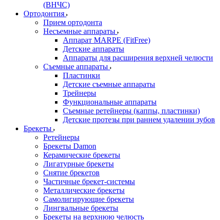
(ВНЧС)
Ортодонтия
Прием ортодонта
Несъемные аппараты
Аппарат MARPE (FitFree)
Детские аппараты
Аппараты для расширения верхней челюсти
Съемные аппараты
Пластинки
Детские съемные аппараты
Трейнеры
Функциональные аппараты
Съемные ретейнеры (каппы, пластинки)
Детские протезы при раннем удалении зубов
Брекеты
Ретейнеры
Брекеты Damon
Керамические брекеты
Лигатурные брекеты
Снятие брекетов
Частичные брекет-системы
Металлические брекеты
Самолигирующие брекеты
Лингвальные брекеты
Брекеты на верхнюю челюсть