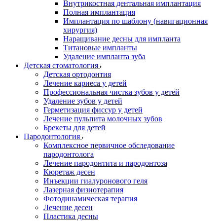
Внутрикостная дентальная имплантация
Полная имплантация
Имплантация по шаблону (навигационная
хирургия)
Наращивание десны для импланта
Титановые импланты
Удаление импланта зуба
Детская стоматология
Детская ортодонтия
Лечение кариеса у детей
Профессиональная чистка зубов у детей
Удаление зубов у детей
Герметизация фиссур у детей
Лечение пульпита молочных зубов
Брекеты для детей
Пародонтология
Комплексное первичное обследование
пародонтолога
Лечение пародонтита и пародонтоза
Кюретаж десен
Инъекции гиалуронового геля
Лазерная физиотерапия
Фотодинамическая терапия
Лечение десен
Пластика десны