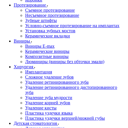
Протезирование
Съемное протезирование
Несъемное протезирование
Зубные штифты
Условно-съемное протезирование на имплантах
Установка зубных мостов
Керамические вкладки
Виниры
Виниры E-max
Керамические виниры
Композитные виниры
Люминиры (виниры без обточки эмали)
Хирургия
Имплантация
Сложное удаление зубов
Удаление ретинированного зуба
Удаление ретинированного дистопированного
зуба
Удаление зуба мудрости
Удаление корней зубов
Удаление кисты
Пластика уздечки языка
Пластика уздечки верхней/нижней губы
Детская стоматология