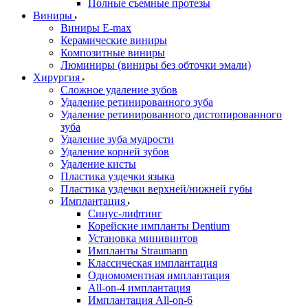
Полные съемные протезы
Виниры
Виниры E-max
Керамические виниры
Композитные виниры
Люминиры (виниры без обточки эмали)
Хирургия
Сложное удаление зубов
Удаление ретинированного зуба
Удаление ретинированного дистопированного
зуба
Удаление зуба мудрости
Удаление корней зубов
Удаление кисты
Пластика уздечки языка
Пластика уздечки верхней/нижней губы
Имплантация
Синус-лифтинг
Корейские импланты Dentium
Установка минивинтов
Импланты Straumann
Классическая имплантация
Одномоментная имплантация
All-on-4 имплантация
Имплантация All-on-6