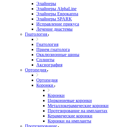
Элайнеры
Элайнеры AlphaLine
Элайнеры Еврокаппа
Элайнеры SPARK
Исправление прикуса
Лечение диастемы
Гнатология
Гнатология
Прием гнатолога
Окклюзионные шины
Сплинты
Аксиография
Ортопедия
Ортопедия
Коронки
Коронки
Циркониевые коронки
Металлокерамические коронки
Протезирование на имплантах
Керамические коронки
Коронки на импланты
Протезирование