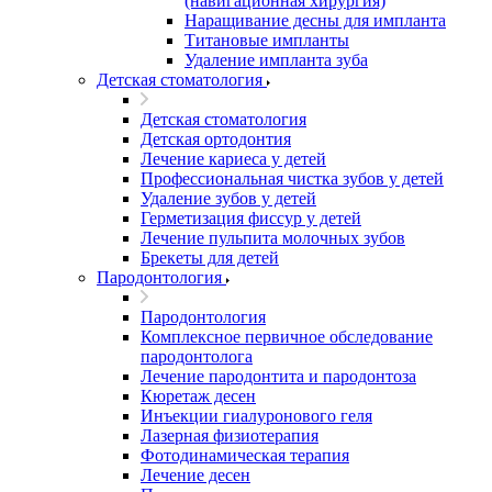
(навигационная хирургия)
Наращивание десны для импланта
Титановые импланты
Удаление импланта зуба
Детская стоматология
Детская стоматология
Детская ортодонтия
Лечение кариеса у детей
Профессиональная чистка зубов у детей
Удаление зубов у детей
Герметизация фиссур у детей
Лечение пульпита молочных зубов
Брекеты для детей
Пародонтология
Пародонтология
Комплексное первичное обследование
пародонтолога
Лечение пародонтита и пародонтоза
Кюретаж десен
Инъекции гиалуронового геля
Лазерная физиотерапия
Фотодинамическая терапия
Лечение десен