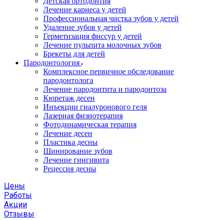
Детская ортодонтия
Лечение кариеса у детей
Профессиональная чистка зубов у детей
Удаление зубов у детей
Герметизация фиссур у детей
Лечение пульпита молочных зубов
Брекеты для детей
Пародонтология
Комплексное первичное обследование
пародонтолога
Лечение пародонтита и пародонтоза
Кюретаж десен
Инъекции гиалуронового геля
Лазерная физиотерапия
Фотодинамическая терапия
Лечение десен
Пластика десны
Шинирование зубов
Лечение гингивита
Рецессия десны
Цены
Работы
Акции
Отзывы