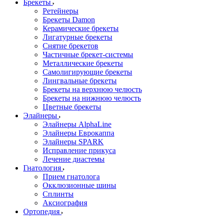
Брекеты
Ретейнеры
Брекеты Damon
Керамические брекеты
Лигатурные брекеты
Снятие брекетов
Частичные брекет-системы
Металлические брекеты
Самолигирующие брекеты
Лингвальные брекеты
Брекеты на верхнюю челюсть
Брекеты на нижнюю челюсть
Цветные брекеты
Элайнеры
Элайнеры AlphaLine
Элайнеры Еврокаппа
Элайнеры SPARK
Исправление прикуса
Лечение диастемы
Гнатология
Прием гнатолога
Окклюзионные шины
Сплинты
Аксиография
Ортопедия