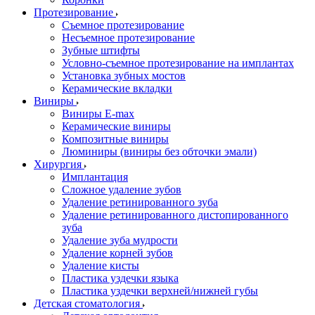
Протезирование
Съемное протезирование
Несъемное протезирование
Зубные штифты
Условно-съемное протезирование на имплантах
Установка зубных мостов
Керамические вкладки
Виниры
Виниры E-max
Керамические виниры
Композитные виниры
Люминиры (виниры без обточки эмали)
Хирургия
Имплантация
Сложное удаление зубов
Удаление ретинированного зуба
Удаление ретинированного дистопированного
зуба
Удаление зуба мудрости
Удаление корней зубов
Удаление кисты
Пластика уздечки языка
Пластика уздечки верхней/нижней губы
Детская стоматология