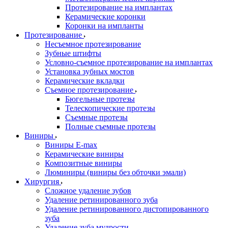
Протезирование на имплантах
Керамические коронки
Коронки на импланты
Протезирование
Несъемное протезирование
Зубные штифты
Условно-съемное протезирование на имплантах
Установка зубных мостов
Керамические вкладки
Съемное протезирование
Бюгельные протезы
Телескопические протезы
Съемные протезы
Полные съемные протезы
Виниры
Виниры E-max
Керамические виниры
Композитные виниры
Люминиры (виниры без обточки эмали)
Хирургия
Сложное удаление зубов
Удаление ретинированного зуба
Удаление ретинированного дистопированного
зуба
Удаление зуба мудрости