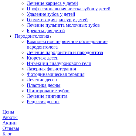
Лечение кариеса у детей
Профессиональная чистка зубов у детей
Удаление зубов у детей
Герметизация фиссур у детей
Лечение пульпита молочных зубов
Брекеты для детей
Пародонтология
Комплексное первичное обследование
пародонтолога
Лечение пародонтита и пародонтоза
Кюретаж десен
Инъекции гиалуронового геля
Лазерная физиотерапия
Фотодинамическая терапия
Лечение десен
Пластика десны
Шинирование зубов
Лечение гингивита
Рецессия десны
Цены
Работы
Акции
Отзывы
Блог