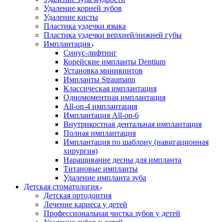
Удаление корней зубов
Удаление кисты
Пластика уздечки языка
Пластика уздечки верхней/нижней губы
Имплантация
Синус-лифтинг
Корейские импланты Dentium
Установка минивинтов
Импланты Straumann
Классическая имплантация
Одномоментная имплантация
All-on-4 имплантация
Имплантация All-on-6
Внутрикостная дентальная имплантация
Полная имплантация
Имплантация по шаблону (навигационная
хирургия)
Наращивание десны для импланта
Титановые импланты
Удаление импланта зуба
Детская стоматология
Детская ортодонтия
Лечение кариеса у детей
Профессиональная чистка зубов у детей