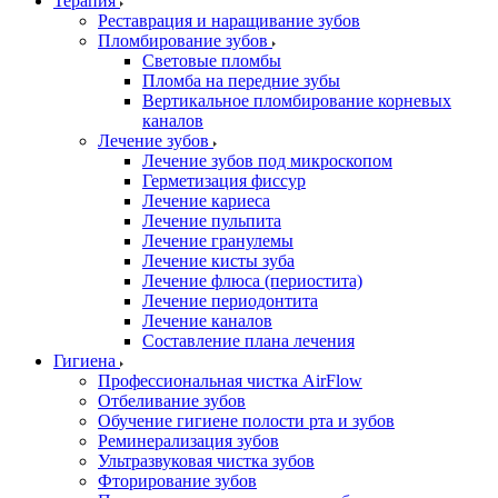
Терапия
Реставрация и наращивание зубов
Пломбирование зубов
Световые пломбы
Пломба на передние зубы
Вертикальное пломбирование корневых
каналов
Лечение зубов
Лечение зубов под микроскопом
Герметизация фиссур
Лечение кариеса
Лечение пульпита
Лечение гранулемы
Лечение кисты зуба
Лечение флюса (периостита)
Лечение периодонтита
Лечение каналов
Составление плана лечения
Гигиена
Профессиональная чистка AirFlow
Отбеливание зубов
Обучение гигиене полости рта и зубов
Реминерализация зубов
Ультразвуковая чистка зубов
Фторирование зубов