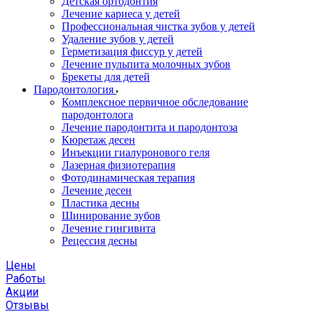
Детская ортодонтия
Лечение кариеса у детей
Профессиональная чистка зубов у детей
Удаление зубов у детей
Герметизация фиссур у детей
Лечение пульпита молочных зубов
Брекеты для детей
Пародонтология
Комплексное первичное обследование
пародонтолога
Лечение пародонтита и пародонтоза
Кюретаж десен
Инъекции гиалуронового геля
Лазерная физиотерапия
Фотодинамическая терапия
Лечение десен
Пластика десны
Шинирование зубов
Лечение гингивита
Рецессия десны
Цены
Работы
Акции
Отзывы