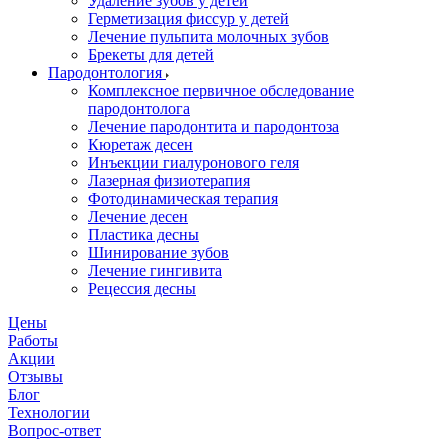
Удаление зубов у детей
Герметизация фиссур у детей
Лечение пульпита молочных зубов
Брекеты для детей
Пародонтология
Комплексное первичное обследование
пародонтолога
Лечение пародонтита и пародонтоза
Кюретаж десен
Инъекции гиалуронового геля
Лазерная физиотерапия
Фотодинамическая терапия
Лечение десен
Пластика десны
Шинирование зубов
Лечение гингивита
Рецессия десны
Цены
Работы
Акции
Отзывы
Блог
Технологии
Вопрос-ответ