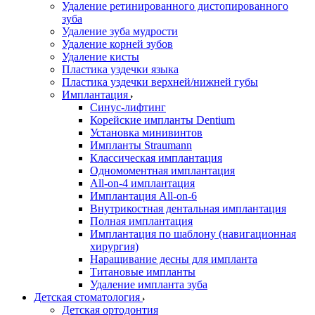
Удаление ретинированного дистопированного
зуба
Удаление зуба мудрости
Удаление корней зубов
Удаление кисты
Пластика уздечки языка
Пластика уздечки верхней/нижней губы
Имплантация
Синус-лифтинг
Корейские импланты Dentium
Установка минивинтов
Импланты Straumann
Классическая имплантация
Одномоментная имплантация
All-on-4 имплантация
Имплантация All-on-6
Внутрикостная дентальная имплантация
Полная имплантация
Имплантация по шаблону (навигационная
хирургия)
Наращивание десны для импланта
Титановые импланты
Удаление импланта зуба
Детская стоматология
Детская ортодонтия