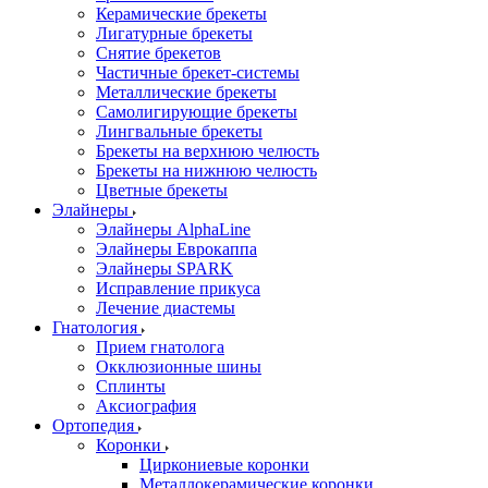
Керамические брекеты
Лигатурные брекеты
Снятие брекетов
Частичные брекет-системы
Металлические брекеты
Самолигирующие брекеты
Лингвальные брекеты
Брекеты на верхнюю челюсть
Брекеты на нижнюю челюсть
Цветные брекеты
Элайнеры
Элайнеры AlphaLine
Элайнеры Еврокаппа
Элайнеры SPARK
Исправление прикуса
Лечение диастемы
Гнатология
Прием гнатолога
Окклюзионные шины
Сплинты
Аксиография
Ортопедия
Коронки
Циркониевые коронки
Металлокерамические коронки