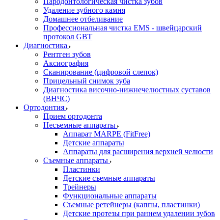
Пародонтологическая чистка зубов
Удаление зубного камня
Домашнее отбеливание
Профессиональная чистка EMS - швейцарский
протокол GBT
Диагностика
Рентген зубов
Аксиография
Сканирование (цифровой слепок)
Прицельный снимок зуба
Диагностика височно-нижнечелюстных суставов
(ВНЧС)
Ортодонтия
Прием ортодонта
Несъемные аппараты
Аппарат MARPE (FitFree)
Детские аппараты
Аппараты для расширения верхней челюсти
Съемные аппараты
Пластинки
Детские съемные аппараты
Трейнеры
Функциональные аппараты
Съемные ретейнеры (каппы, пластинки)
Детские протезы при раннем удалении зубов