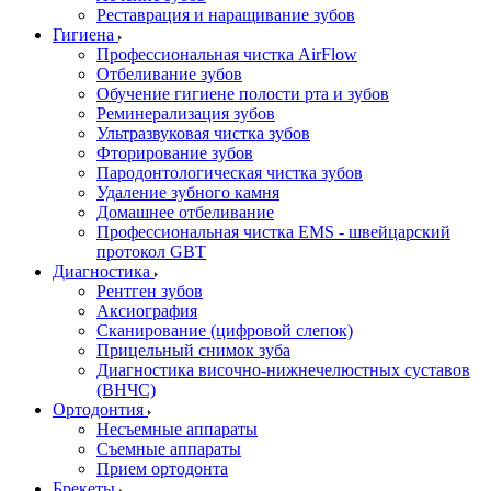
Реставрация и наращивание зубов
Гигиена
Профессиональная чистка AirFlow
Отбеливание зубов
Обучение гигиене полости рта и зубов
Реминерализация зубов
Ультразвуковая чистка зубов
Фторирование зубов
Пародонтологическая чистка зубов
Удаление зубного камня
Домашнее отбеливание
Профессиональная чистка EMS - швейцарский
протокол GBT
Диагностика
Рентген зубов
Аксиография
Сканирование (цифровой слепок)
Прицельный снимок зуба
Диагностика височно-нижнечелюстных суставов
(ВНЧС)
Ортодонтия
Несъемные аппараты
Съемные аппараты
Прием ортодонта
Брекеты