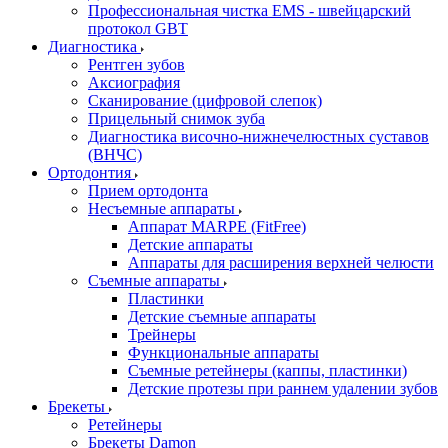
Профессиональная чистка EMS - швейцарский
протокол GBT
Диагностика
Рентген зубов
Аксиография
Сканирование (цифровой слепок)
Прицельный снимок зуба
Диагностика височно-нижнечелюстных суставов
(ВНЧС)
Ортодонтия
Прием ортодонта
Несъемные аппараты
Аппарат MARPE (FitFree)
Детские аппараты
Аппараты для расширения верхней челюсти
Съемные аппараты
Пластинки
Детские съемные аппараты
Трейнеры
Функциональные аппараты
Съемные ретейнеры (каппы, пластинки)
Детские протезы при раннем удалении зубов
Брекеты
Ретейнеры
Брекеты Damon