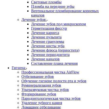
Световые пломбы
Пломба на передние зубы
Вертикальное пломбирование корневых
каналов
Лечение зубов
Лечение зубов под микроскопом
Герметизация фиссур
Лечение кариеса
Лечение пульпита
Лечение гранулемы
Лечение кисты зуба
Лечение флюса (периостита)
Лечение периодонтита
Лечение каналов
Составление плана лечения
Гигиена
Профессиональная чистка AirFlow
Отбеливание зубов
Обучение гигиене полости рта и зубов
Реминерализация зубов
Ультразвуковая чистка зубов
Фторирование зубов
Пародонтологическая чистка зубов
Удаление зубного камня
Домашнее отбеливание