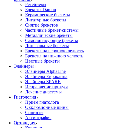
Ретейнеры
Брекеты Damon
Керамические брекеты
Лигатурные брекеты
Снятие брекетов
Частичные брекет-системы
Металлические брекеты
Самолигирующие брекеты
Лингвальные брекеты
Брекеты на верхнюю челюсть
Брекеты на нижнюю челюсть
Цветные брекеты
Элайнеры
Элайнеры AlphaLine
Элайнеры Еврокаппа
Элайнеры SPARK
Исправление прикуса
Лечение диастемы
Гнатология
Прием гнатолога
Окклюзионные шины
Сплинты
Аксиография
Ортопедия
Коронки