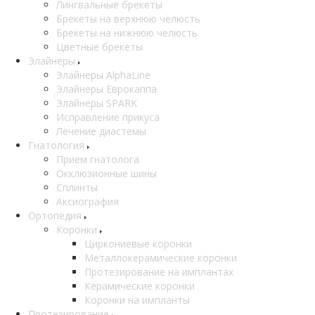
Лингвальные брекеты
Брекеты на верхнюю челюсть
Брекеты на нижнюю челюсть
Цветные брекеты
Элайнеры
Элайнеры AlphaLine
Элайнеры Еврокаппа
Элайнеры SPARK
Исправление прикуса
Лечение диастемы
Гнатология
Прием гнатолога
Окклюзионные шины
Сплинты
Аксиография
Ортопедия
Коронки
Циркониевые коронки
Металлокерамические коронки
Протезирование на имплантах
Керамические коронки
Коронки на импланты
Протезирование