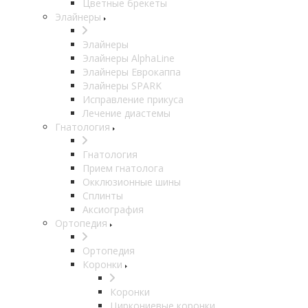
Цветные брекеты
Элайнеры
Элайнеры
Элайнеры AlphaLine
Элайнеры Еврокаппа
Элайнеры SPARK
Исправление прикуса
Лечение диастемы
Гнатология
Гнатология
Прием гнатолога
Окклюзионные шины
Сплинты
Аксиография
Ортопедия
Ортопедия
Коронки
Коронки
Циркониевые коронки