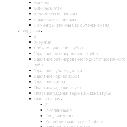
Виниры
Виниры E-max
Керамические виниры
Композитные виниры
Люминиры (виниры без обточки эмали)
Хирургия
Хирургия
Сложное удаление зубов
Удаление ретинированного зуба
Удаление ретинированного дистопированного
зуба
Удаление зуба мудрости
Удаление корней зубов
Удаление кисты
Пластика уздечки языка
Пластика уздечки верхней/нижней губы
Имплантация
Имплантация
Синус-лифтинг
Корейские импланты Dentium