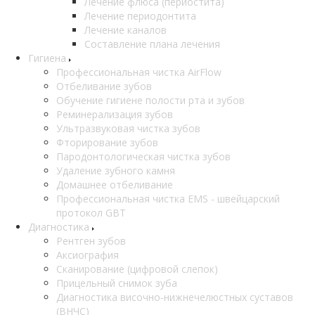
Лечение флюса (периостита)
Лечение периодонтита
Лечение каналов
Составление плана лечения
Гигиена
Профессиональная чистка AirFlow
Отбеливание зубов
Обучение гигиене полости рта и зубов
Реминерализация зубов
Ультразвуковая чистка зубов
Фторирование зубов
Пародонтологическая чистка зубов
Удаление зубного камня
Домашнее отбеливание
Профессиональная чистка EMS - швейцарский
протокол GBT
Диагностика
Рентген зубов
Аксиография
Сканирование (цифровой слепок)
Прицельный снимок зуба
Диагностика височно-нижнечелюстных суставов
(ВНЧС)