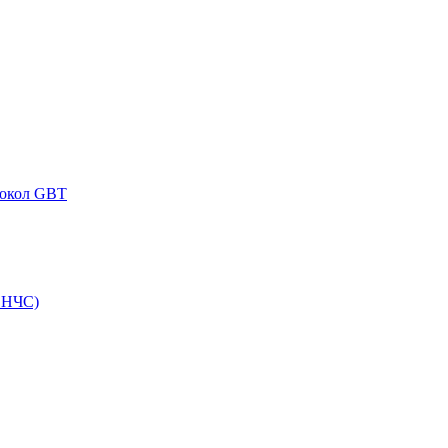
токол GBT
ВНЧС)