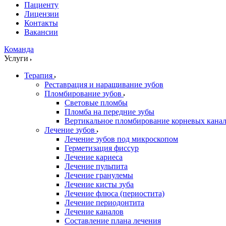
Пациенту
Лицензии
Контакты
Вакансии
Команда
Услуги
Терапия
Реставрация и наращивание зубов
Пломбирование зубов
Световые пломбы
Пломба на передние зубы
Вертикальное пломбирование корневых кана
Лечение зубов
Лечение зубов под микроскопом
Герметизация фиссур
Лечение кариеса
Лечение пульпита
Лечение гранулемы
Лечение кисты зуба
Лечение флюса (периостита)
Лечение периодонтита
Лечение каналов
Составление плана лечения