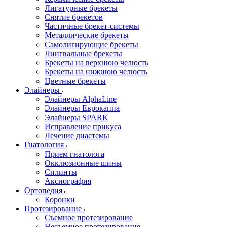
Лигатурные брекеты
Снятие брекетов
Частичные брекет-системы
Металлические брекеты
Самолигирующие брекеты
Лингвальные брекеты
Брекеты на верхнюю челюсть
Брекеты на нижнюю челюсть
Цветные брекеты
Элайнеры
Элайнеры AlphaLine
Элайнеры Еврокаппа
Элайнеры SPARK
Исправление прикуса
Лечение диастемы
Гнатология
Прием гнатолога
Окклюзионные шины
Сплинты
Аксиография
Ортопедия
Коронки
Протезирование
Съемное протезирование
Несъемное протезирование