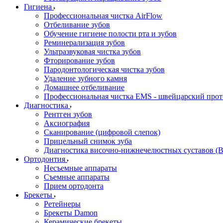
Гигиена
Профессиональная чистка AirFlow
Отбеливание зубов
Обучение гигиене полости рта и зубов
Реминерализация зубов
Ультразвуковая чистка зубов
Фторирование зубов
Пародонтологическая чистка зубов
Удаление зубного камня
Домашнее отбеливание
Профессиональная чистка EMS - швейцарский про
Диагностика
Рентген зубов
Аксиография
Сканирование (цифровой слепок)
Прицельный снимок зуба
Диагностика височно-нижнечелюстных суставов (
Ортодонтия
Несъемные аппараты
Съемные аппараты
Прием ортодонта
Брекеты
Ретейнеры
Брекеты Damon
Керамические брекеты