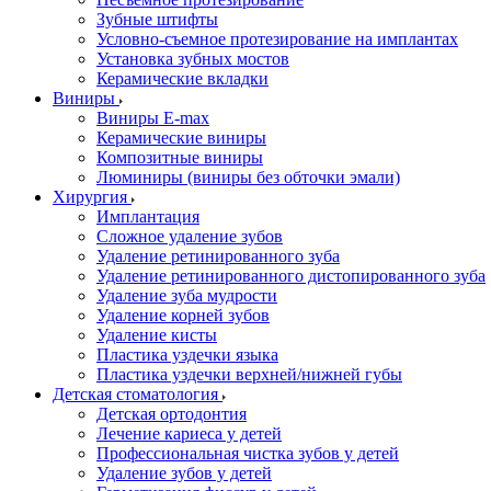
Зубные штифты
Условно-съемное протезирование на имплантах
Установка зубных мостов
Керамические вкладки
Виниры
Виниры E-max
Керамические виниры
Композитные виниры
Люминиры (виниры без обточки эмали)
Хирургия
Имплантация
Сложное удаление зубов
Удаление ретинированного зуба
Удаление ретинированного дистопированного зуба
Удаление зуба мудрости
Удаление корней зубов
Удаление кисты
Пластика уздечки языка
Пластика уздечки верхней/нижней губы
Детская стоматология
Детская ортодонтия
Лечение кариеса у детей
Профессиональная чистка зубов у детей
Удаление зубов у детей