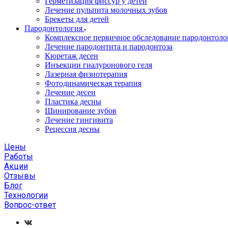
Герметизация фиссур у детей
Лечение пульпита молочных зубов
Брекеты для детей
Пародонтология
Комплексное первичное обследование пародонтоло
Лечение пародонтита и пародонтоза
Кюретаж десен
Инъекции гиалуронового геля
Лазерная физиотерапия
Фотодинамическая терапия
Лечение десен
Пластика десны
Шинирование зубов
Лечение гингивита
Рецессия десны
Цены
Работы
Акции
Отзывы
Блог
Технологии
Вопрос-ответ